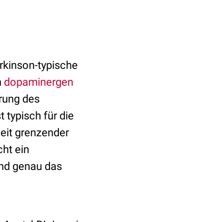
rkinson-typische
n
dopaminergen
rung des
 typisch für die
eit grenzender
ht ein
Und genau das