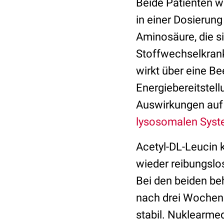
Beide Patienten w
in einer Dosierung
Aminosäure, die si
Stoffwechselkran
wirkt über eine B
Energiebereitstell
Auswirkungen auf
lysosomalen Sys
Acetyl-DL-Leucin k
wieder reibungslos
Bei den beiden be
nach drei Wochen
stabil. Nuklearme