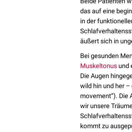
Beide Patienten w
das auf eine begi
in der funktionel
Schlafverhaltenss
äußert sich in u
Bei gesunden Men
Muskeltonus
und 
Die Augen hingege
wild hin und her 
movement“). Die A
wir unsere Träume
Schlafverhaltenss
kommt zu ausgepr