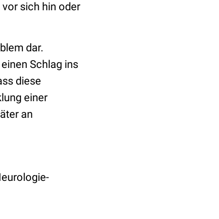
vor sich hin oder
oblem dar.
einen Schlag ins
ass diese
klung einer
äter an
Neurologie-