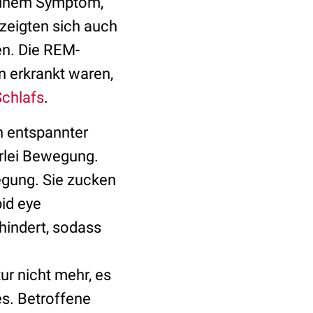
 einem Symptom,
zeigten sich auch
en. Die REM-
n erkrankt waren,
chlafs
.
n entspannter
rlei Bewegung.
egung. Sie zucken
id eye
hindert, sodass
r nicht mehr, es
. Betroffene