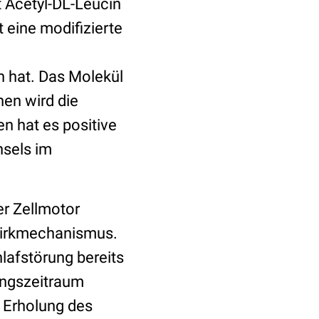
 Acetyl-DL-Leucin
t eine modifizierte
n hat. Das Molekül
nen wird die
n hat es positive
hsels im
er Zellmotor
 Wirkmechanismus.
lafstörung bereits
ungszeitraum
 Erholung des