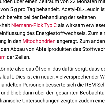
urden über einen Zeitraum von 22 Monaten mit
 von 5 g pro Tag behandelt. Acetyl-DL-Leucin is
ch bereits bei der Behandlung der seltenen
kheit
Niemann-Pick Typ C
als wirksam erwiese
eeinflussung des Energiestoffwechsels. Zum ei
ung in den
Mitochondrien
angeregt. Zum andere
 den Abbau von Abfallprodukten des Stoffwec
tem
der Zellen.
önnte also das Öl sein, das dafür sorgt, dass d
 läuft. Dies ist ein neuer, vielversprechender
handelten Personen besserte sich die REM-Sch
 und blieb dann über den gesamten Beobacht
dizinische Untersuchungen zeigten zudem eine