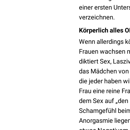
einer ersten Unte
verzeichnen.
Körperlich alles 
Wenn allerdings kö
Frauen wachsen me
diktiert Sex, Lasz
das Mädchen von n
die jeder haben wi
Frau eine reine Fr
dem Sex auf „den 
Schamgefühl beim
Anorgasmie liegen 