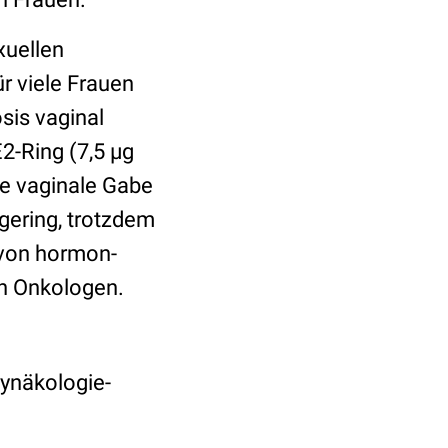
xuellen
r viele Frauen
sis vaginal
E2-Ring (7,5 µg
e vaginale Gabe
gering, trotzdem
 von hormon-
n Onkologen.
Gynäkologie-