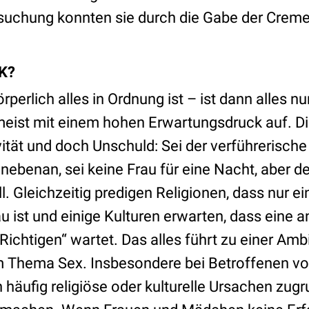
rsuchung konnten sie durch die Gabe der Creme
OK?
rperlich alles in Ordnung ist – ist dann alles nu
ist mit einem hohen Erwartungsdruck auf. Di
ivität und doch Unschuld: Sei der verführerisc
ebenan, sei keine Frau für eine Nacht, aber d
ll. Gleichzeitig predigen Religionen, dass nur ei
au ist und einige Kulturen erwarten, dass eine 
Richtigen“ wartet. Das alles führt zu einer Am
 Thema Sex. Insbesondere bei Betroffenen vo
häufig religiöse oder kulturelle Ursachen zugr