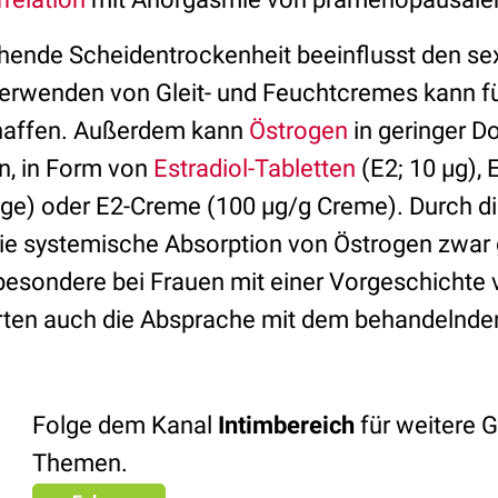
hende Scheidentrockenheit beeinflusst den se
rwenden von Gleit- und Feuchtcremes kann fü
chaffen. Außerdem kann
Östrogen
in geringer Do
n, in Form von
Estradiol-Tabletten
(E2; 10 µg), 
ge) oder E2-Creme (100 µg/g Creme). Durch di
die systemische Absorption von Östrogen zwar 
sbesondere bei Frauen mit einer Vorgeschichte
arten auch die Absprache mit dem behandelnde
Folge dem Kanal
Intimbereich
für weitere 
Themen.