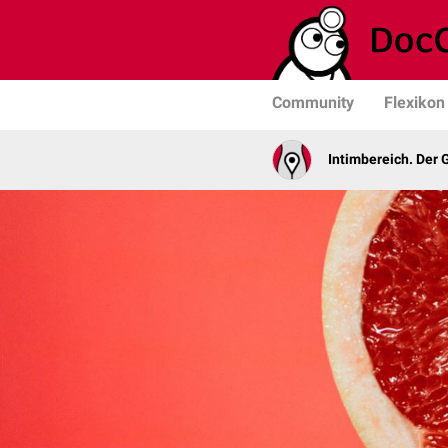
Community
Flexikon
Intimbereich. Der 