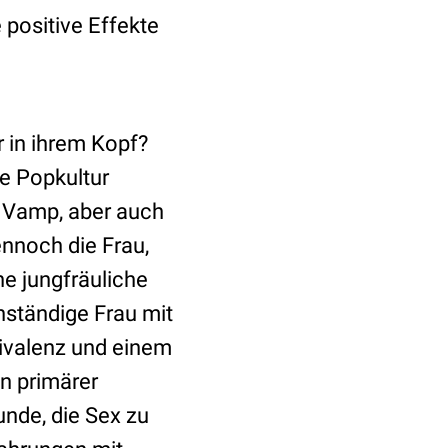
 positive Effekte
r in ihrem Kopf?
e Popkultur
he Vamp, aber auch
ennoch die Frau,
ne jungfräuliche
anständige Frau mit
bivalenz und einem
n primärer
unde, die Sex zu