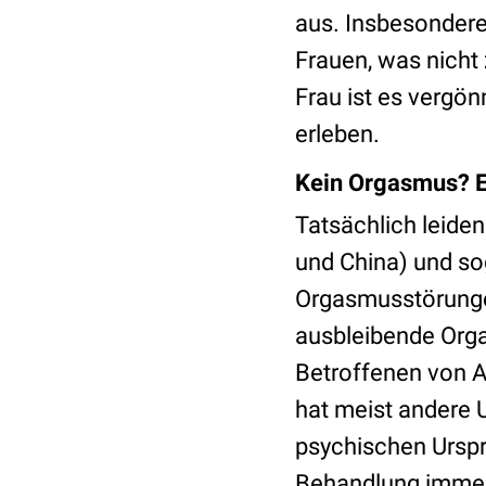
aus. Insbesondere
Frauen, was nicht 
Frau ist es vergö
erleben.
Kein Orgasmus? E
Tatsächlich leide
und China) und so
Orgasmusstörunge
ausbleibende Org
Betroffenen von A
hat meist andere 
psychischen Urspr
Behandlung immer e