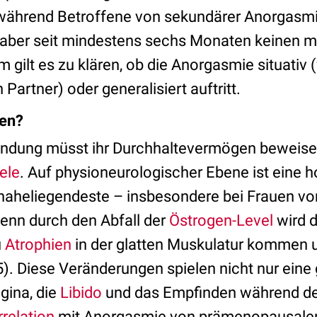
während Betroffene von sekundärer Anorgasmie
aber seit mindestens sechs Monaten keinen m
gilt es zu klären, ob die Anorgasmie situativ 
artner) oder generalisiert auftritt.
gen?
findung müsst ihr Durchhaltevermögen beweis
iele
. Auf physioneurologischer Ebene ist eine 
naheliegendeste – insbesondere bei Frauen vo
Denn durch den Abfall der
Östrogen-Level
wird 
u
Atrophien
in der glatten Muskulatur kommen 
5). Diese Veränderungen spielen nicht nur eine 
gina, die
Libido
und das Empfinden während de
relation
mit Anorgasmie von prämenopausale