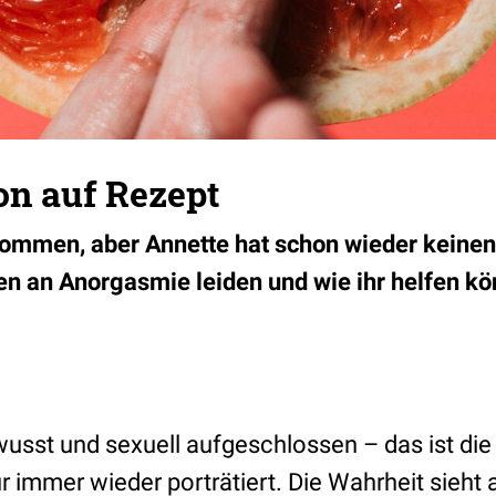
on auf Rezept
ekommen, aber Annette hat schon wieder keine
 an Anorgasmie leiden und wie ihr helfen könnt
wusst und sexuell aufgeschlossen – das ist die 
 immer wieder porträtiert. Die Wahrheit sieht