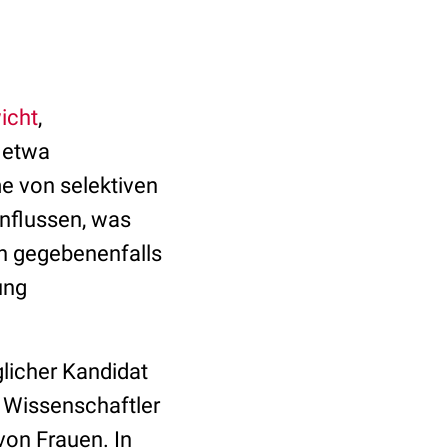
icht
,
 etwa
e von selektiven
influssen, was
h gegebenenfalls
ung
glicher Kandidat
 Wissenschaftler
von Frauen. In