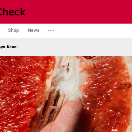
Shop
News
Gyn-Kanal