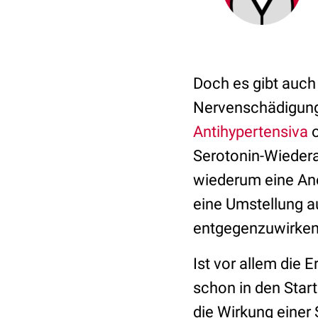
Doch es gibt auch
Nervenschädigung
Antihypertensiva
o
Serotonin-Wiede
wiederum eine Ano
eine Umstellung a
entgegenzuwirken
Ist vor allem die 
schon in den Start
die Wirkung einer 