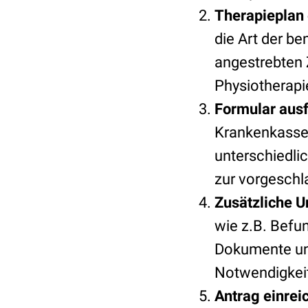
Therapieplan 
die Art der b
angestrebten 
Physiotherapi
Formular ausf
Krankenkasse 
unterschiedli
zur vorgeschl
Zusätzliche U
wie z.B. Befu
Dokumente unt
Notwendigkeit
Antrag einrei