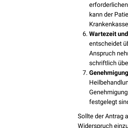
erforderliche
kann der Patie
Krankenkasse 
Wartezeit un
entscheidet ü
Anspruch nehm
schriftlich üb
Genehmigung
Heilbehandlung
Genehmigungsm
festgelegt sin
Sollte der Antrag 
Widerspruch einz