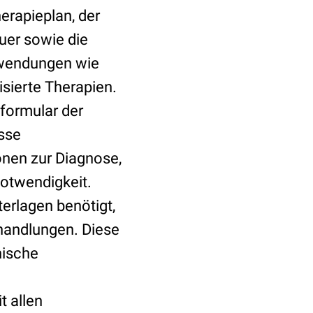
Therapieplan, der
uer sowie die
Anwendungen wie
isierte Therapien.
sformular der
sse
onen zur Diagnose,
otwendigkeit.
terlagen benötigt,
ehandlungen. Diese
nische
t allen