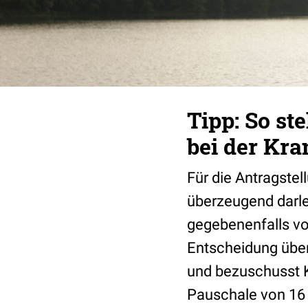
Tipp: So st
bei der Kr
Für die Antragste
überzeugend darl
gegebenenfalls vo
Entscheidung über
und bezuschusst K
Pauschale von 16 