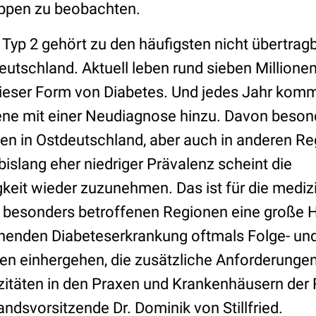
uppen zu beobachten.
 Typ 2 gehört zu den häufigsten nicht übertrag
eutschland. Aktuell leben rund sieben Million
ieser Form von Diabetes. Und jedes Jahr kom
ne mit einer Neudiagnose hinzu. Davon besond
nen in Ostdeutschland, aber auch in anderen R
islang eher niedriger Prävalenz scheint die
keit wieder zuzunehmen. Das ist für die mediz
 besonders betroffenen Regionen eine große 
ehenden Diabeteserkrankung oftmals Folge- un
en einhergehen, die zusätzliche Anforderungen
itäten in den Praxen und Krankenhäusern der R
andsvorsitzende Dr. Dominik von Stillfried.