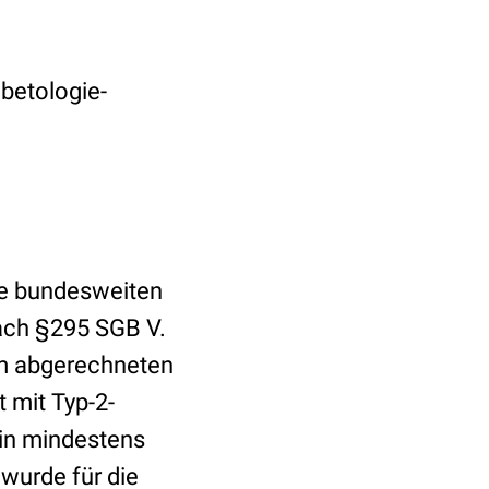
abetologie-
die bundesweiten
ach §295 SGB V.
em abgerechneten
 mit Typ-2-
 in mindestens
wurde für die