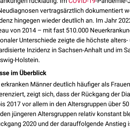
rankungen rückläufig. Im
COVID-19
-Pandemie-J
 Neudiagnosen vertragsärztlich dokumentiert 
idenz hingegen wieder deutlich an. Im Jahr 2022
au von 2014 – mit fast 510.000 Neuerkrankun
onaler Unterschiede zeigte die höchste alters-
rdisierte Inzidenz in Sachsen-Anhalt und im Sa
eswig-Holstein.
sse im Überblick
 erkranken Männer deutlich häufiger als Fraue
erenziert, zeigt sich, dass der Rückgang der Di
is 2017 vor allem in den Altersgruppen über 5
n den jüngeren Altersgruppen relativ konstant bl
ückgang 2020 und der darauffolgende Anstieg is