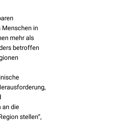
baren
en Menschen in
men mehr als
ers betroffen
egionen
inische
Herausforderung,
d
 an die
egion stellen“,