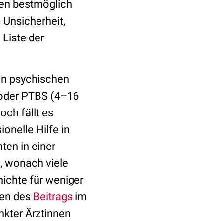
cen bestmöglich
 Unsicherheit,
 Liste der
n psychischen
 oder PTBS (4–16
ch fällt es
onelle Hilfe in
ten in einer
, wonach viele
hichte für weniger
ren des
Beitrags
im
nkter Ärztinnen