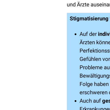
und Ärzte ausein
Stigmatisierung 
Auf der
indi
Ärzten könn
Perfektionss
Gefühlen von
Probleme auf
Bewältigungs
Folge haben 
erschweren 
Auch auf
ges
Erkrankungen