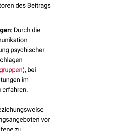
toren des Beitrags
ngen
: Durch die
unikation
rung psychischer
schlagen
tgruppen
), bei
stungen im
u erfahren.
beziehungsweise
ungsangeboten vor
ffene zu