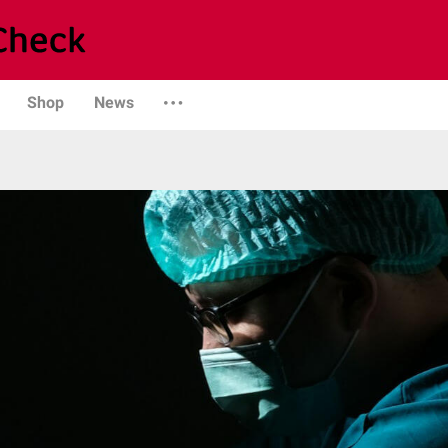
Shop
News