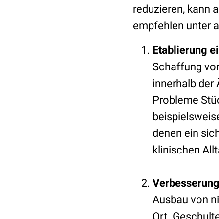
reduzieren, kann 
empfehlen unter 
Etablierung e
Schaffung vo
innerhalb der
Probleme Stüc
beispielswei
denen ein si
klinischen All
Verbesserung
Ausbau von n
Ort. Geschult