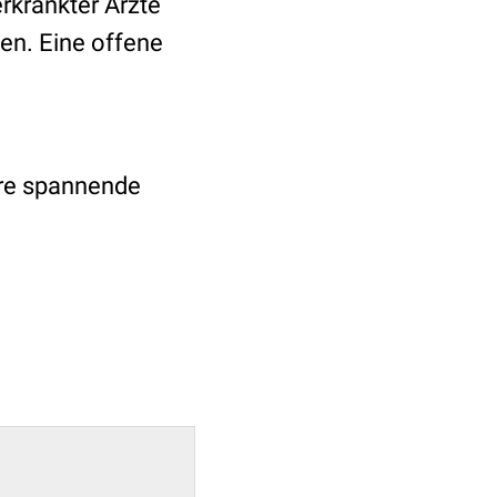
rkrankter Ärzte
ben. Eine offene
ere spannende