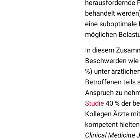
herausfordernde P
behandelt werden)
eine suboptimale F
möglichen Belastu
In diesem Zusamme
Beschwerden wie 
%) unter ärztlich
Betroffenen teils 
Anspruch zu nehme
Studie
40 % der be
Kollegen Ärzte mi
kompetent hielten
Clinical Medicine 