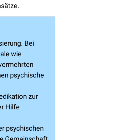
sätze.
sierung. Bei
ale wie
 vermehrten
nen psychische
dikation zur
r Hilfe
er psychischen
che Gemeinschaft