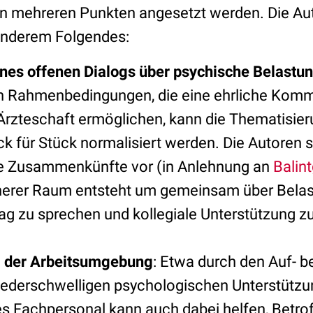
an mehreren Punkten angesetzt werden. Die Au
anderem Folgendes:
ines offenen Dialogs über psychische Belastu
n Rahmenbedingungen, die eine ehrliche Komm
 Ärzteschaft ermöglichen, kann die Thematisie
k für Stück normalisiert werden. Die Autoren 
se Zusammenkünfte vor (in Anlehnung an
Balin
cherer Raum entsteht um gemeinsam über Bela
tag zu sprechen und kollegiale Unterstützung z
 der Arbeitsumgebung
: Etwa durch den Auf- 
iederschwelligen psychologischen Unterstütz
es Fachpersonal kann auch dabei helfen, Betro