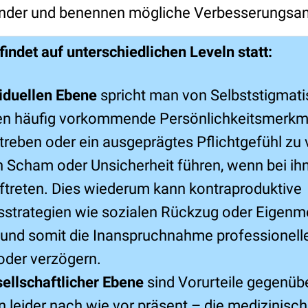
ander und benennen mögliche Verbesserungsan
findet auf unterschiedlichen Leveln statt:
viduellen Ebene
spricht man von Selbststigmati
en häufig vorkommende Persönlichkeitsmerkm
treben oder ein ausgeprägtes Pflichtgefühl zu
 Scham oder Unsicherheit führen, wenn bei ih
treten. Dies wiederum kann kontraproduktive
strategien wie sozialen Rückzug oder Eigenme
und somit die Inanspruchnahme professionelle
oder verzögern.
ellschaftlicher Ebene
sind Vorurteile gegenüb
 leider nach wie vor präsent – die medizinis