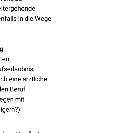
eitergehende
nfalls in die Wege
ng
nten
fserlaubnis,
ich eine ärztliche
den Beruf
legen mit
igern?)