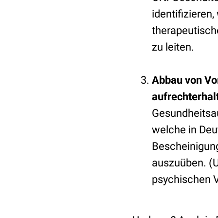
identifiziere
therapeutisch
zu leiten.
Abbau von Vo
aufrechterhal
Gesundheitsau
welche in Deut
Bescheinigung
auszuüben. (Un
psychischen V