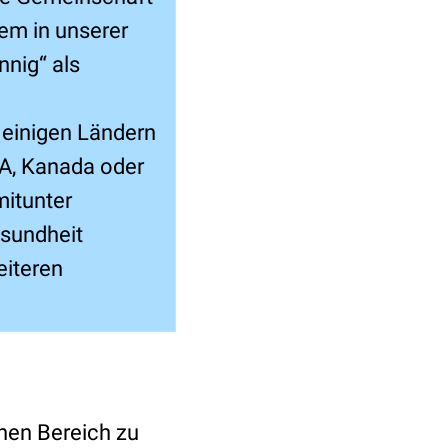
em in unserer
nnig“ als
 einigen Ländern
SA, Kanada oder
mitunter
esundheit
eiteren
hen Bereich zu