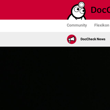
Community
Flexikon
DocCheck News