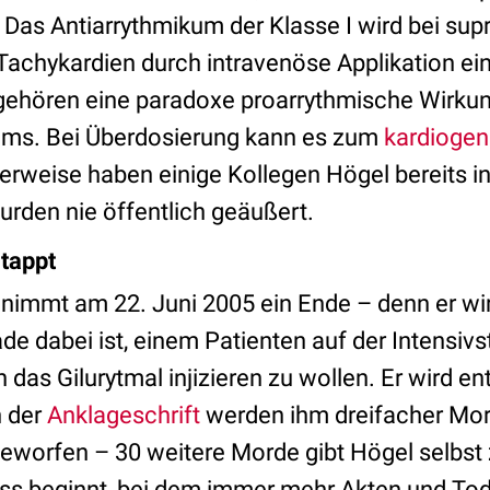
Das Antiarrythmikum der Klasse I wird bei supr
 Tachykardien durch intravenöse Applikation ei
ehören eine paradoxe proarrythmische Wirku
ems. Bei Überdosierung kann es zum
kardioge
weise haben einige Kollegen Högel bereits in
rden nie öffentlich geäußert.
rtappt
nimmt am 22. Juni 2005 ein Ende – denn er wird
rade dabei ist, einem Patienten auf der Intensiv
n das Gilurytmal injizieren zu wollen. Er wird e
 der
Anklageschrift
werden ihm dreifacher Mor
worfen – 30 weitere Morde gibt Högel selbst 
ess beginnt, bei dem immer mehr Akten und Tod