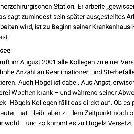
herzchirurgischen Station. Er arbeite „gewiss
as sagt zumindest sein später ausgestelltes A
rbeiten wird, ist zu Beginn seiner Krankenhaus-
st.
ssee
eruft im August 2001 alle Kollegen zu einer Ve
hohe Anzahl an Reanimationen und Sterbefällen
eren. Auch Högel ist dabei. Aus Angst, erwisc
r drei Wochen krank – und während seiner Abwe
k. Högels Kollegen fällt das direkt auf. Ob es p
euten hat, bleibt aber zu dem Zeitpunkt noch o
h unwohl – und so kommt es zu Högels Versetzun