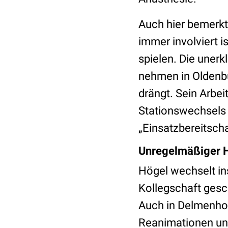
Auch hier bemerkt
immer involviert i
spielen. Die uner
nehmen in Oldenbu
drängt. Sein Arbei
Stationswechsels 
„Einsatzbereitscha
Unregelmäßiger H
Högel wechselt in
Kollegschaft gesc
Auch in Delmenhor
Reanimationen und