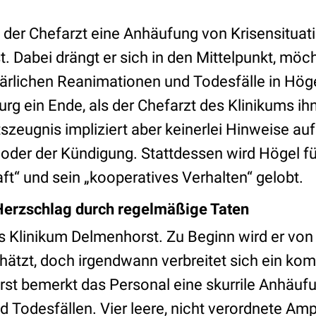
 der Chefarzt eine Anhäufung von Krisensituati
st. Dabei drängt er sich in den Mittelpunkt, möc
klärlichen Reanimationen und Todesfälle in Hög
rg ein Ende, als der Chefarzt des Klinikums ih
tszeugnis impliziert aber keinerlei Hinweise au
oder der Kündigung. Stattdessen wird Högel fü
ft“ und sein „kooperatives Verhalten“ gelobt.
erzschlag durch regelmäßige Taten
s Klinikum Delmenhorst. Zu Beginn wird er von
hätzt, doch irgendwann verbreitet sich ein kom
st bemerkt das Personal eine skurrile Anhäuf
 Todesfällen. Vier leere, nicht verordnete Am