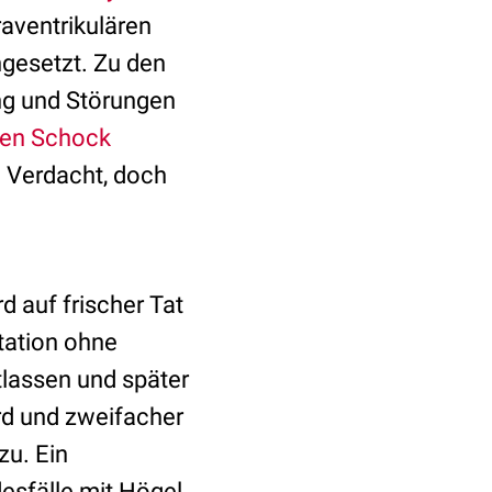
aventrikulären
ngesetzt. Zu den
ng und Störungen
nen Schock
 Verdacht, doch
 auf frischer Tat
station ohne
ntlassen und später
d und zweifacher
zu. Ein
esfälle mit Högel