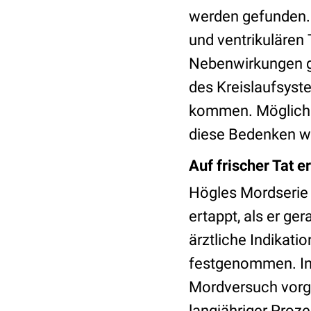
werden gefunden. 
und ventrikulären
Nebenwirkungen g
des Kreislaufsyst
kommen. Möglicher
diese Bedenken wu
Auf frischer Tat e
Högles Mordserie 
ertappt, als er ge
ärztliche Indikatio
festgenommen. In
Mordversuch vorge
langjähriger Proz