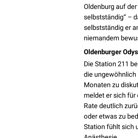
Oldenburg auf der 
selbstständig“ – d
selbstständig er a
niemandem bewus
Oldenburger Ody
Die Station 211 b
die ungewöhnlich 
Monaten zu diskuti
meldet er sich fü
Rate deutlich zurüc
oder etwas zu bed
Station fühlt sic
Anästhesie.