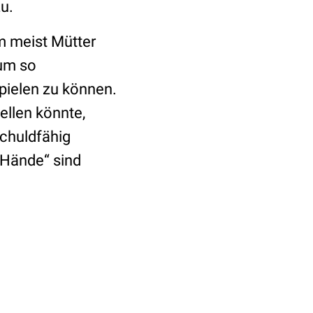
u.
em meist Mütter
 um so
pielen zu können.
ellen könnte,
schuldfähig
 Hände“ sind