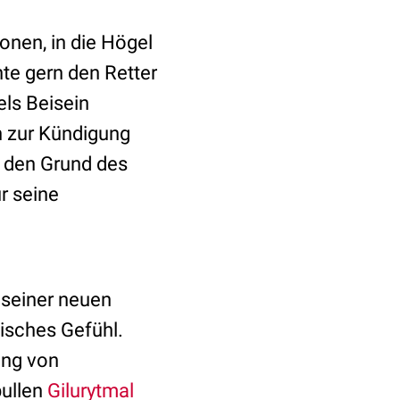
onen, in die Högel
hte gern den Retter
els Beisein
n zur Kündigung
f den Grund des
r seine
 seiner neuen
isches Gefühl.
ung von
pullen
Gilurytmal