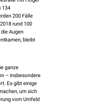
u 134
rden 200 Fälle
 2018 rund 100
 die Augen
ntkamen, bleibt
ie ganze
ann – insbesondere
t. Es gibt einige
k machen, um sich
erung vom Umfeld