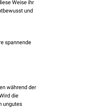
diese Weise ihr
chtbewusst und
ere spannende
nen während der
Wird die
in ungutes