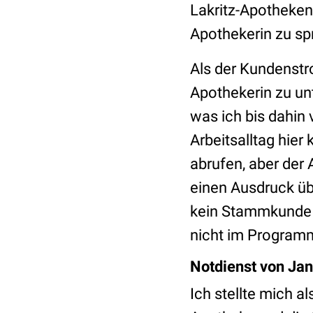
Lakritz-Apothekensp
Apothekerin zu s
Als der Kundenstr
Apothekerin zu unt
was ich bis dahin
Arbeitsalltag hie
abrufen, aber der
einen Ausdruck übe
kein Stammkunde w
nicht im Programm
Notdienst von Ja
Ich stellte mich a