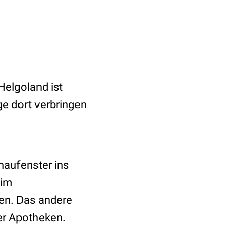
 Helgoland ist
ge dort verbringen
haufenster ins
 im
en. Das andere
der Apotheken.