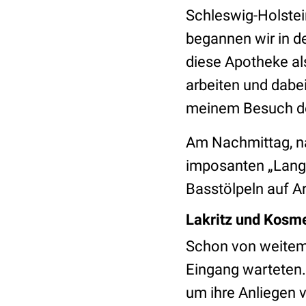
Schleswig-Holstei
begannen wir in d
diese Apotheke als
arbeiten und dabe
meinem Besuch dor
Am Nachmittag, na
imposanten „Lang
Basstölpeln auf A
Lakritz und Kosme
Schon von weitem 
Eingang warteten.
um ihre Anliegen v