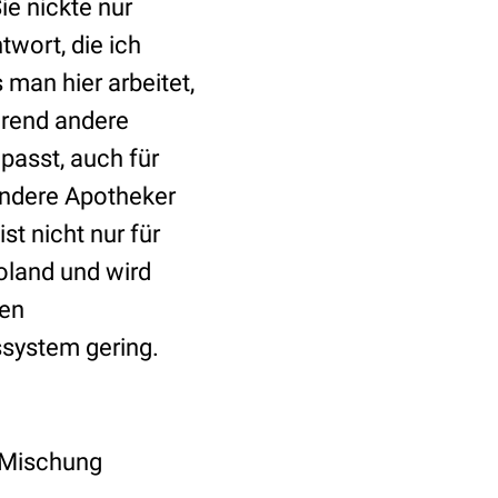
e nickte nur
wort, die ich
 man hier arbeitet,
hrend andere
passt, auch für
andere Apotheker
t nicht nur für
goland und wird
hen
ssystem gering.
 Mischung