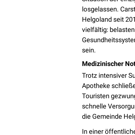
losgelassen. Cars
Helgoland seit 20
vielfältig: belast
Gesundheitssystem
sein.
Medizinischer No
Trotz intensiver S
Apotheke schließe
Touristen gezwun
schnelle Versorgu
die Gemeinde Hel
In einer öffentli