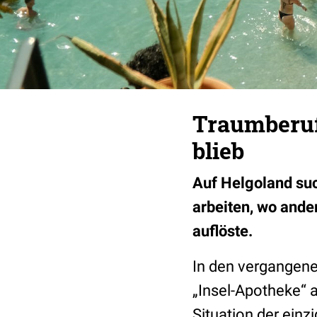
Traumberuf
blieb
Auf Helgoland suc
arbeiten, wo ande
auflöste.
In den vergangene
„Insel-Apotheke“ 
Situation der ein