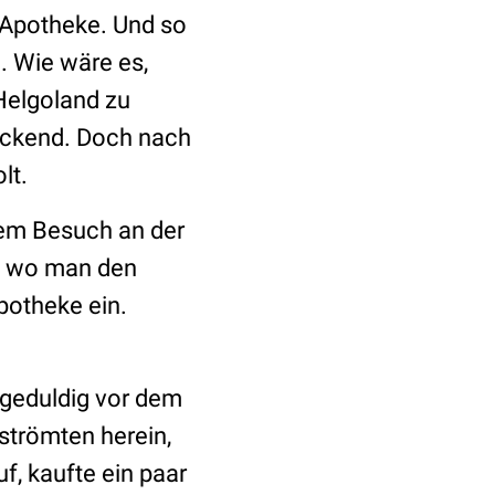
 Apotheke. Und so
. Wie wäre es,
 Helgoland zu
lockend. Doch nach
lt.
nem Besuch an der
, wo man den
potheke ein.
 geduldig vor dem
strömten herein,
f, kaufte ein paar