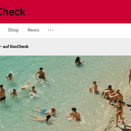
Shop
News
– auf DocCheck