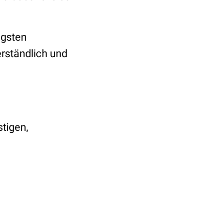
igsten
erständlich und
tigen,