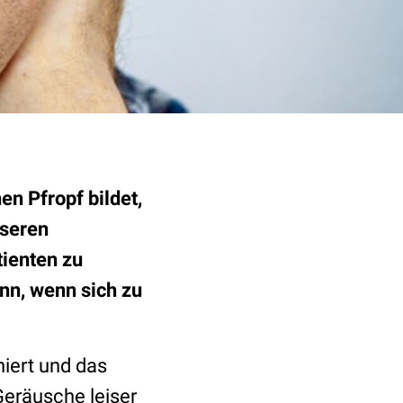
n Pfropf bildet,
nseren
tienten zu
nn, wenn sich zu
iert und das
Geräusche leiser