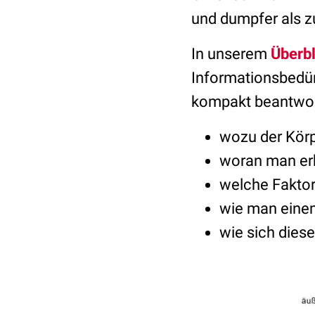
und dumpfer als zu
In unserem
Überb
Informationsbedür
kompakt beantwort
wozu der Körp
woran man erk
welche Fakto
wie man eine
wie sich diese