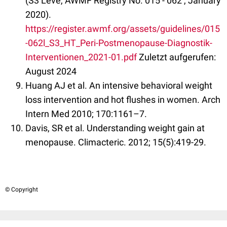
(S3 Leve, AWMF Registry No. 015 - 062 , January
2020).
https://register.awmf.org/assets/guidelines/015
-062l_S3_HT_Peri-Postmenopause-Diagnostik-
Interventionen_2021-01.pdf
Zuletzt aufgerufen:
August 2024
Huang AJ et al. An intensive behavioral weight
loss intervention and hot flushes in women. Arch
Intern Med 2010; 170:1161–7.
Davis, SR et al. Understanding weight gain at
menopause. Climacteric. 2012; 15(5):419-29.
© Copyright