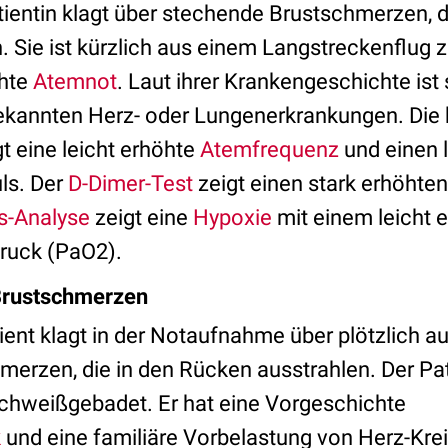
atientin klagt über stechende Brustschmerzen, 
 Sie ist kürzlich aus einem Langstreckenflug 
chte
Atemnot
. Laut ihrer Krankengeschichte ist 
bekannten Herz- oder Lungenerkrankungen. Die 
t eine leicht erhöhte
Atemfrequenz
und einen l
ls. Der
D-Dimer-Test
zeigt einen stark erhöhten
s-Analyse
zeigt eine
Hypoxie
mit einem leicht e
druck (PaO2).
 Brustschmerzen
tient klagt in der Notaufnahme über plötzlich a
erzen, die in den Rücken ausstrahlen. Der Pati
chweißgebadet. Er hat eine Vorgeschichte
k
und eine familiäre Vorbelastung von Herz-Krei