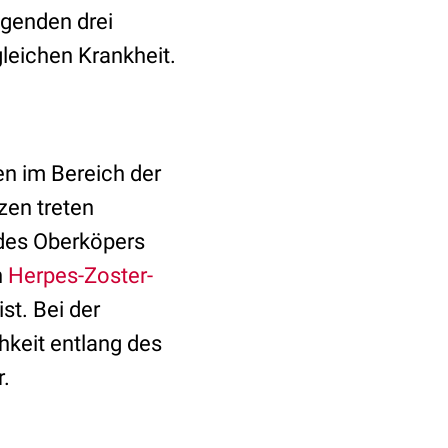
lgenden drei
gleichen Krankheit.
en im Bereich der
zen treten
 des Oberköpers
n
Herpes-Zoster-
st. Bei der
hkeit entlang des
.