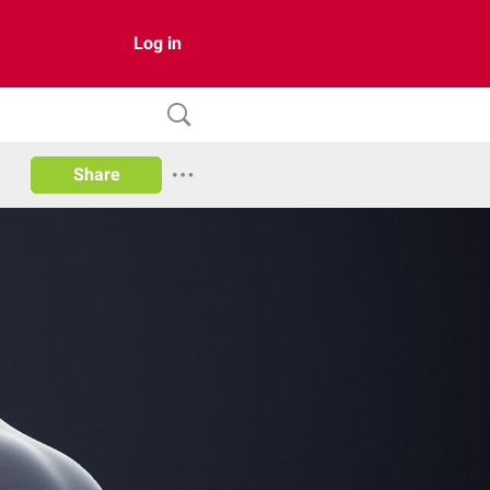
Log in
Share