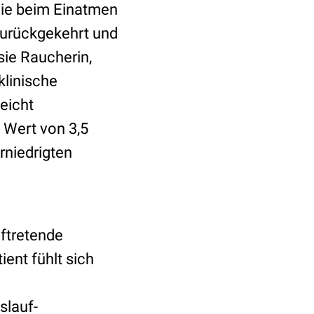
die beim Einatmen
zurückgekehrt und
sie Raucherin,
klinische
eicht
 Wert von 3,5
rniedrigten
uftretende
ent fühlt sich
slauf-