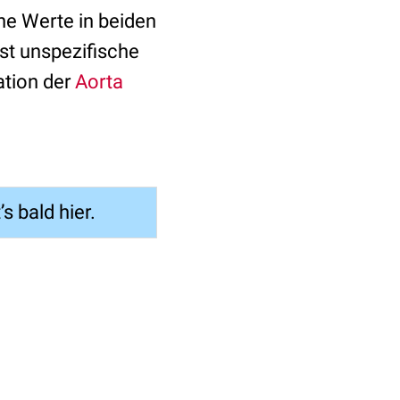
he Werte in beiden
t unspezifische
ation der
Aorta
’s bald hier.