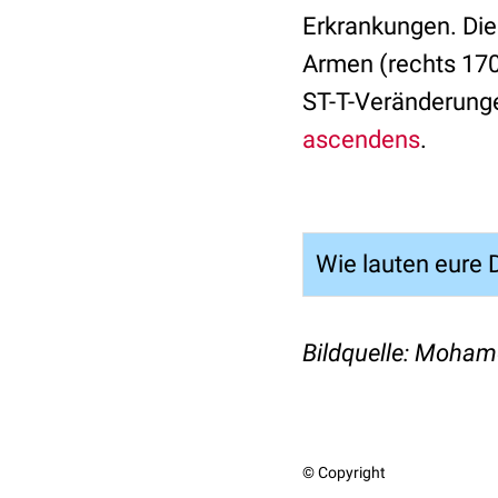
Erkrankungen. Die
Armen (rechts 17
ST-T-Veränderunge
ascendens
.
Wie lauten eure D
Bildquelle: Moham
© Copyright