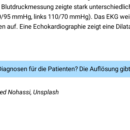
 Blutdruckmessung zeigte stark unterschiedlic
0/95 mmHg, links 110/70 mmHg). Das EKG weis
n auf. Eine Echokardiographie zeigt eine Dilat
iagnosen für die Patienten? Die Auflösung gibt
ed Nohassi, Unsplash