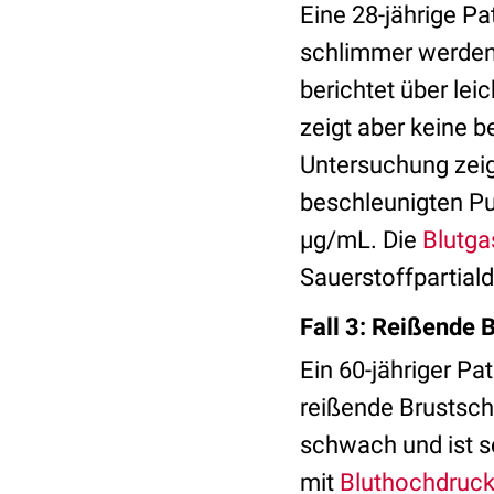
Eine 28-jährige P
schlimmer werden.
berichtet über lei
zeigt aber keine 
Untersuchung zeig
beschleunigten Pu
µg/mL. Die
Blutga
Sauerstoffpartial
Fall 3: Reißende
Ein 60-jähriger Pa
reißende Brustschm
schwach und ist s
mit
Bluthochdruc