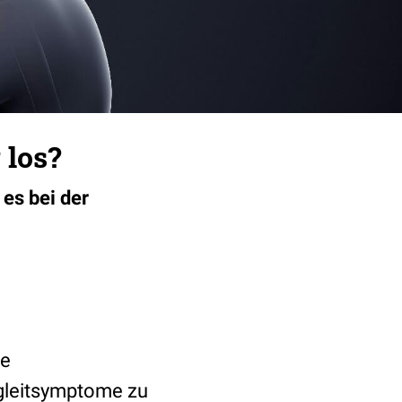
 los?
es bei der
he
gleitsymptome zu