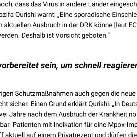
hoch, dass das Virus in andere Länder eingesch
 Nazifa Qurishi warnt: „Eine sporadische Einsc
m aktuellen Ausbruch in der DRK könne [laut EC
rden. Deshalb ist Vorsicht geboten.“
 vorbereitet sein, um schnell reagiere
rigen Schutzmaßnahmen auch gegen die neue V
cht sicher. Einen Grund erklärt Qurishi: „In Deut
wei Jahre nach dem Ausbruch der Krankheit no
ar. Patienten mit Indikation für eine Mpox-Imp
 aktuell auf einem Privatrezept und dürfen di