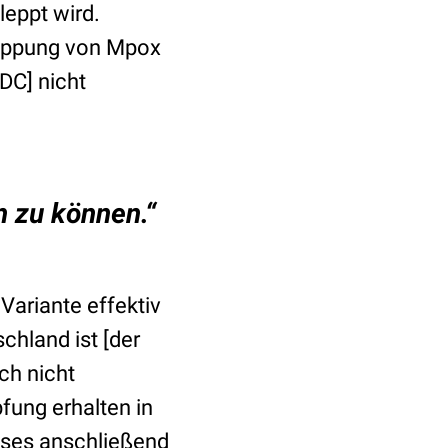
leppt wird.
hleppung von Mpox
DC] nicht
n zu können.“
ariante effektiv
schland ist [der
ch nicht
fung erhalten in
eses anschließend