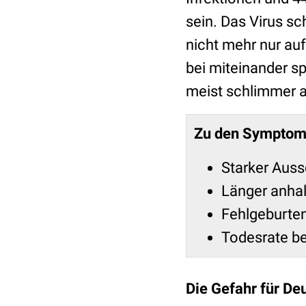
sein. Das Virus sc
nicht mehr nur au
bei miteinander s
meist schlimmer al
Zu den Symptom
Starker Aus
Länger anh
Fehlgeburten
Todesrate b
Die Gefahr für De