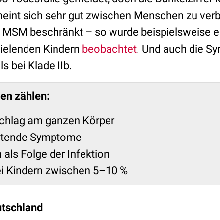
heint sich sehr gut zwischen Menschen zu verbr
f MSM beschränkt – so wurde beispielsweise 
pielenden Kindern
beobachtet
. Und auch die S
s bei Klade IIb.
en zählen:
schlag am ganzen Körper
altende Symptome
 als Folge der Infektion
ei Kindern zwischen 5–10 %
utschland