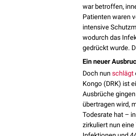
war betroffen, in
Patienten waren v
intensive Schutzm
wodurch das Infek
gedrückt wurde. D
Ein neuer Ausbru
Doch nun
schlägt
Kongo (DRK) ist ei
Ausbrüche ginge
übertragen wird, m
Todesrate hat – in
zirkuliert nun ein
Infektionen und 4