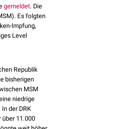
le
gemeldet
. Die
MSM). Es folgten
cken-Impfung,
iges Level
chen Republik
ie bisherigen
 zwischen MSM
eine niedrige
. In der DRK
 über 11.000
könnte weit höher