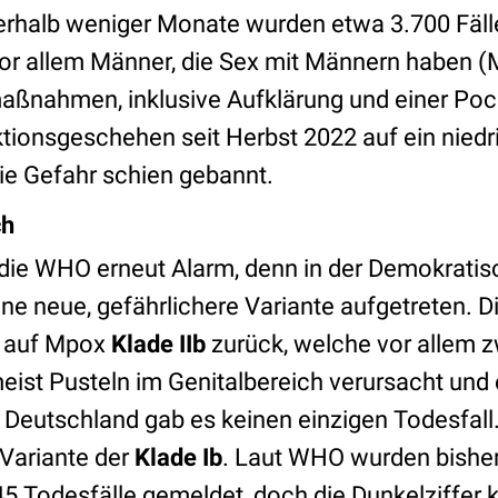
nerhalb weniger Monate wurden etwa 3.700 Fäl
or allem Männer, die Sex mit Männern haben (
aßnahmen, inklusive Aufklärung und einer Po
tionsgeschehen seit Herbst 2022 auf ein niedr
ie Gefahr schien gebannt.
ch
die WHO erneut Alarm, denn in der Demokratis
ne neue, gefährlichere Variante aufgetreten. D
n auf Mpox
Klade IIb
zurück, welche vor allem
eist Pusteln im Genitalbereich verursacht und 
 Deutschland gab es keinen einzigen Todesfall
e Variante der
Klade Ib
. Laut WHO wurden bisher
45 Todesfälle gemeldet, doch die Dunkelziffer 