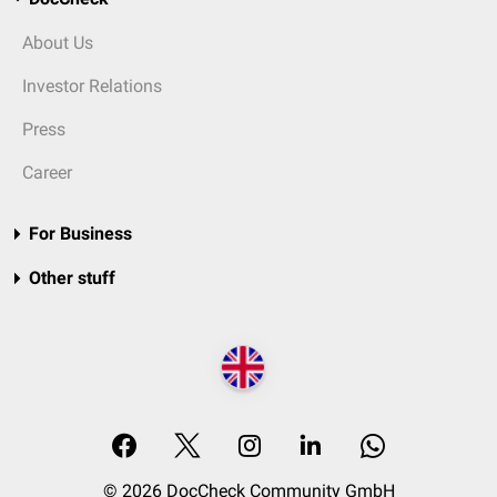
About Us
Investor Relations
Press
Career
For Business
Other stuff
© 2026 DocCheck Community GmbH