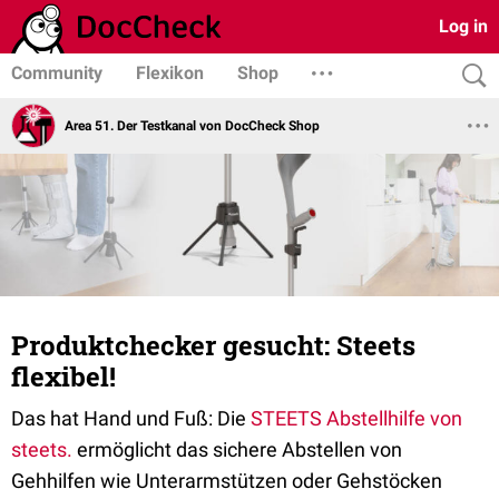
Log in
Community
Flexikon
Shop
Area 51. Der Testkanal von DocCheck Shop
Produktchecker gesucht: Steets
flexibel!
Das hat Hand und Fuß: Die
STEETS Abstellhilfe von
steets.
ermöglicht das sichere Abstellen von
Gehhilfen wie Unterarmstützen oder Gehstöcken