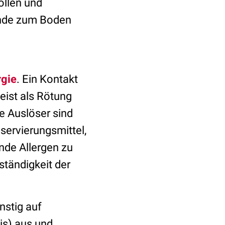
ollen und
winde zum Boden
rgie
. Ein Kontakt
eist als Rötung
e Auslöser sind
servierungsmittel,
nde Allergen zu
ständigkeit der
nstig auf
is) aus und