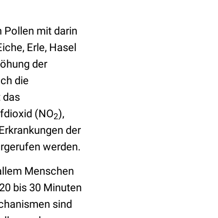
Pollen mit darin
iche, Erle, Hasel
höhung der
ch die
t das
fdioxid (NO
),
2
 Erkrankungen der
rgerufen werden.
 allem Menschen
20 bis 30 Minuten
echanismen sind