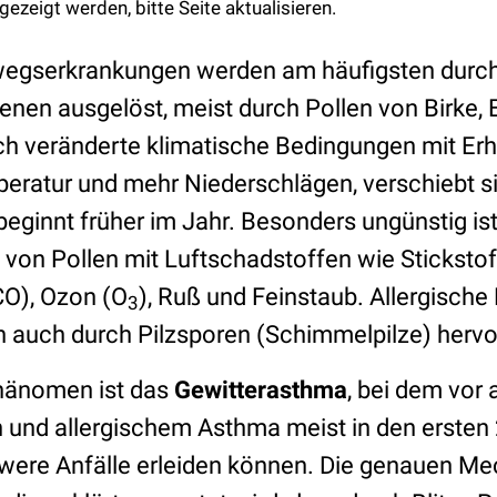
gezeigt werden, bitte Seite aktualisieren.
egserkrankungen werden am häufigsten durch 
enen ausgelöst, meist durch Pollen von Birke, E
ch veränderte klimatische Bedingungen mit Er
eratur und mehr Niederschlägen, verschiebt si
beginnt früher im Jahr. Besonders ungünstig is
on Pollen mit Luftschadstoffen wie Stickstof
O), Ozon (O
), Ruß und Feinstaub. Allergische
3
auch durch Pilzsporen (Schimmelpilze) hervo
hänomen ist das
Gewitterasthma
, bei dem vor
und allergischem Asthma meist in den ersten 
were Anfälle erleiden können. Die genauen M