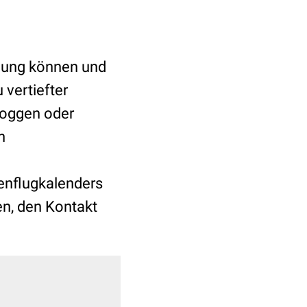
gung können und
 vertiefter
 Joggen oder
n
enflugkalenders
en, den Kontakt