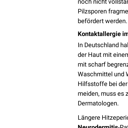
noch nicht vollstä
Pilzsporen fragme
befördert werden.
Kontaktallergie i
In Deutschland h
der Haut mit einem
mit scharf begren
Waschmittel und W
Hilfsstoffe bei d
meiden, muss es zu
Dermatologen.
Längere Hitzeperi
Neurodermitis
-Pa