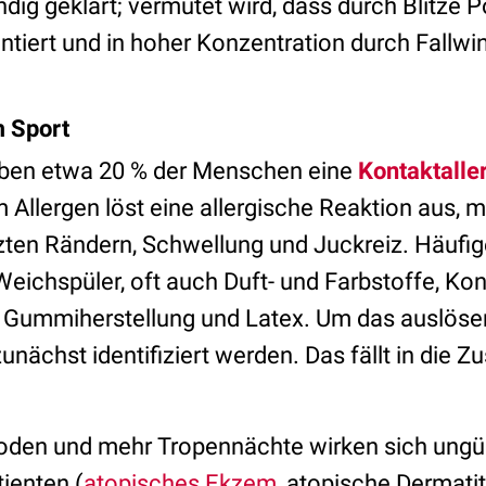
ndig geklärt; vermutet wird, dass durch Blitze P
ntiert und in hoher Konzentration durch Fall
m Sport
aben etwa 20 % der Menschen eine
Kontaktalle
 Allergen löst eine allergische Reaktion aus, m
zten Rändern, Schwellung und Juckreiz. Häufig
eichspüler, oft auch Duft- und Farbstoffe, Kon
er Gummiherstellung und Latex. Um das auslöse
nächst identifiziert werden. Das fällt in die Zu
oden und mehr Tropennächte wirken sich ungü
tienten (
atopisches Ekzem
, atopische Dermatit