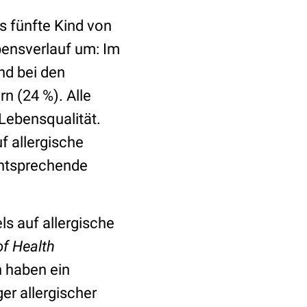
s fünfte Kind von
bensverlauf um: Im
nd bei den
n (24 %). Alle
Lebensqualität.
f allergische
entsprechende
s auf allergische
of Health
n haben ein
er allergischer