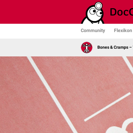
Community
Flexikon
Bones & Cramps – V