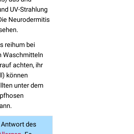
und UV-Strahlung
Die Neurodermitis
esehen.
s reihum bei
n Waschmitteln
rauf achten, ihr
ll) können
ollten unter dem
mpfhosen
ann.
e Antwort des