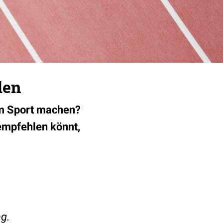
den
em Sport machen?
 empfehlen könnt,
ng.