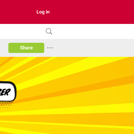
Log in
Share