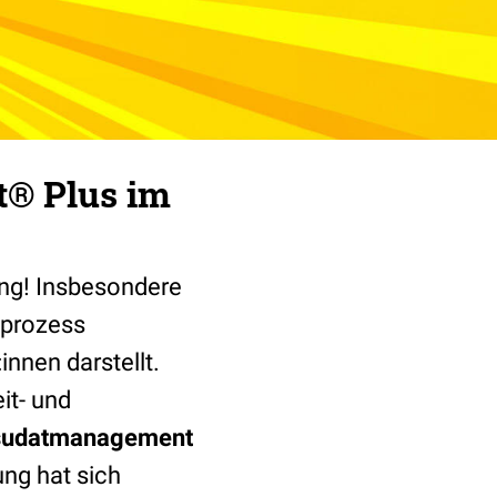
t® Plus im
ung! Insbesondere
gsprozess
nnen darstellt.
it- und
xsudatmanagement
ng hat sich