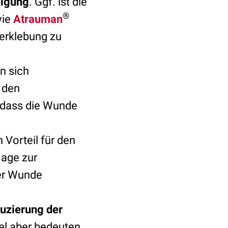
eigung
. Ggf. ist die
®
ie
Atrauman
erklebung zu
n sich
 den
, dass die Wunde
 Vorteil für den
lage
zur
der Wunde
uzierung der
el aber bedeuten