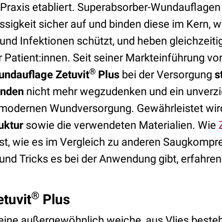
er Praxis etabliert. Superabsorber-Wundauflag
sigkeit sicher auf und binden diese im Kern, w
nd Infektionen schützt, und heben gleichzeitig 
 Patient:innen. Seit seiner Markteinführung vor
®
ndauflage Zetuvit
Plus
bei der Versorgung
s
unden
nicht mehr wegzudenken und ein unverzi
r modernen Wundversorgung. Gewährleistet wird
uktur
sowie die verwendeten Materialien. Wie
st, wie es im Vergleich zu anderen Saugkomp
nd Tricks es bei der Anwendung gibt, erfahren 
®
tuvit
Plus
, eine außergewöhnlich weiche, aus Vlies best