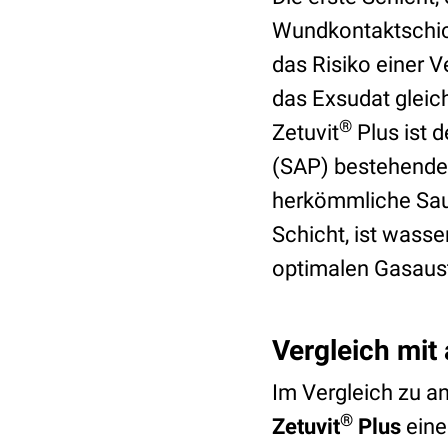
Wundkontaktschic
das Risiko einer V
das Exsudat gleic
®
Zetuvit
Plus ist 
(SAP) bestehende 
herkömmliche Sau
Schicht, ist wass
optimalen Gasaus
Vergleich mi
Im Vergleich zu a
®
Zetuvit
Plus
ein