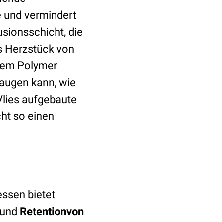
 und vermindert
usionsschicht, die
s Herzstück von
ndem Polymer
saugen kann, wie
lies aufgebaute
cht so einen
ssen bietet
und
Retention
von