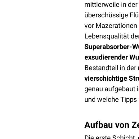
mittlerweile in d
überschüssige Flüs
vor Mazerationen u
Lebensqualität der
Superabsorber-Wu
exsudierender W
Bestandteil in de
vierschichtige Str
genau aufgebaut i
und welche Tipps u
Aufbau von Ze
Die erste Schicht