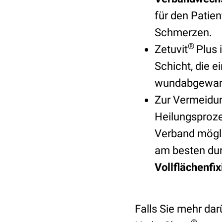
für den Patie
Schmerzen.
®
Zetuvit
Plus 
Schicht, die e
wundabgewand
Zur Vermeidu
Heilungsproze
Verband möglic
am besten du
Vollflächenfi
Falls Sie mehr dar