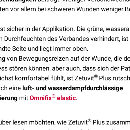
nten vor allem bei schweren Wunden weniger B
ist sicher in der Applikation
. Die grüne, wasse
in Durchfeuchten des Verbandes verhindert, ist 
te Seite und liegt immer oben.
ng von Bewegungsreizen auf der Wunde, die d
ss stören können, aber auch, dass sich der Pa
®
hst komfortabel fühlt, ist Zetuvit
Plus rutsch
rch eine
luft- und wasserdampfdurchlässige
®
xierung
mit
Omnifix
elastic
.
®
über lesen möchten, wie Zetuvit
Plus zusamm