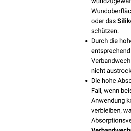
wundzugewand
Wundoberfläc
oder das
Sili
schützen.
Durch die hoh
entsprechend 
Verbandwech
nicht austroc
Die hohe Abso
Fall, wenn be
Anwendung k
verbleiben, w
Absorptionsve
Verbandwechs