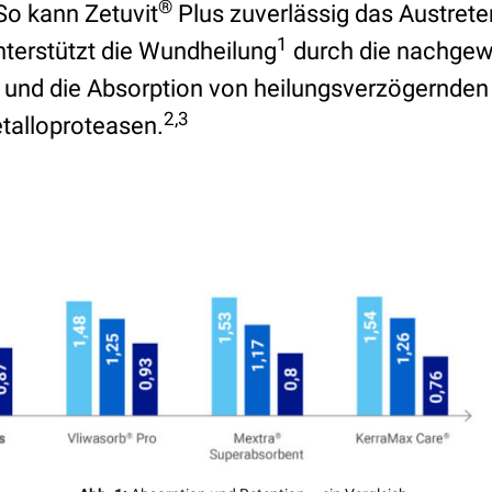
®
So kann Zetuvit
Plus zuverlässig das Austret
1
terstützt die Wundheilung
durch die nachgew
 und die Absorption von heilungsverzögernd
2,3
etalloproteasen.