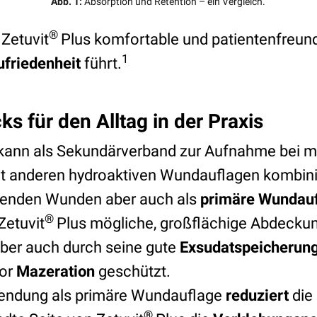
Abb. 1:
Absorption und Retention – ein Vergleich.
®
 Zetuvit
Plus komfortable und patientenfreund
1
ufriedenheit
führt.
ks für den Alltag in der Praxis
kann als Sekundärverband zur Aufnahme bei mit
t anderen hydroaktiven Wundauflagen kombinie
erenden Wunden aber auch als
primäre Wundau
®
Zetuvit
Plus mögliche, großflächige Abdecku
ber auch durch seine gute
Exsudatspeicherun
vor
Mazeration
geschützt.
wendung als primäre Wundauflage
reduziert
die
®