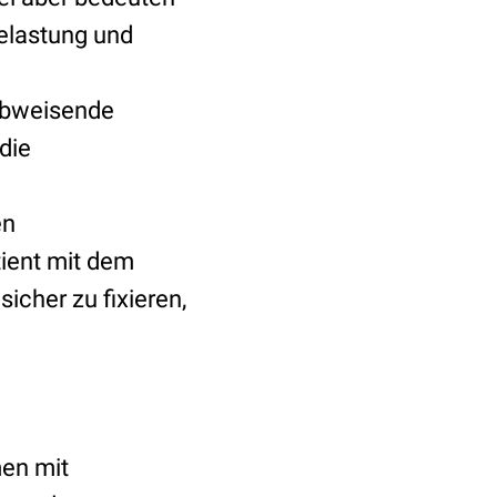
elastung und
rabweisende
die
en
tient mit dem
sicher zu fixieren,
en mit