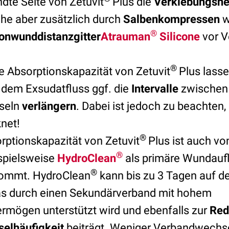
te Seite von Zetuvit
Plus die
Verklebungsn
he aber zusätzlich durch
Salbenkompressen
w
®
konwunddistanzgitter
Atrauman
Silicone
vor V
®
e Absorptionskapazität von Zetuvit
Plus lasse
dem Exsudatfluss ggf. die
Intervalle
zwischen
seln
verlängern
. Dabei ist jedoch zu beachten
knet!
®
rptionskapazität von Zetuvit
Plus ist auch von
®
ispielsweise
HydroClean
als primäre Wundauf
®
ommt. HydroClean
kann bis zu 3 Tagen auf 
as durch einen Sekundärverband mit hohem
rmögen unterstützt wird und ebenfalls zur
Red
elhäufigkeit
beiträgt. Weniger Verbandwechs