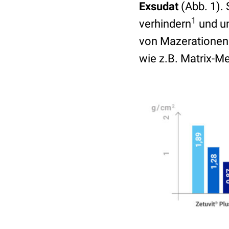
Exsudat
(Abb. 1). 
1
verhindern
und un
von Mazerationen
wie z.B. Matrix-M