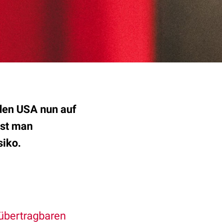
 den USA nun auf
ist man
siko.
 übertragbaren