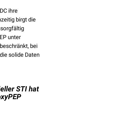
DC ihre
itig birgt die
sorgfältig
EP unter
beschränkt, bei
die solide Daten
ller STI hat
DoxyPEP