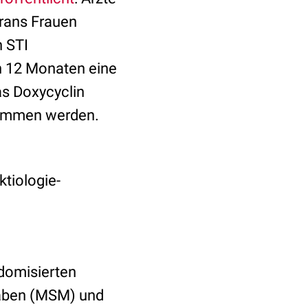
trans Frauen
n STI
en 12 Monaten eine
as Doxycyclin
nommen werden.
ktiologie-
ndomisierten
haben (MSM) und