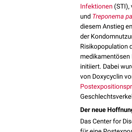
Infektionen
(STI),
und
Treponema pa
diesem Anstieg e
der Kondomnutzun
Risikopopulation 
medikamentösen 
initiiert. Dabei w
von Doxycyclin vo
Postexpositionsp
Geschlechtsverkeh
Der neue Hoffnu
Das Center for Di
für eine Postexpo