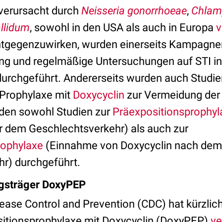
 verursacht durch
Neisseria gonorrhoeae
,
Chlam
llidum
, sowohl in den USA als auch in Europa
v
ntgegenzuwirken, wurden einerseits Kampagne
g und regelmäßige Untersuchungen auf STI in
durchgeführt. Andererseits wurden auch Studie
Prophylaxe mit
Doxycyclin
zur Vermeidung der
urden sowohl Studien zur
Präexpositionsprophyl
r dem Geschlechtsverkehr) als auch zur
rophylaxe
(Einnahme von Doxycyclin nach dem
r) durchgeführt.
ngsträger DoxyPEP
sease Control and Prevention (CDC) hat kürzli
sitionsprophylaxe mit Doxycyclin (DoxyPEP)
ve