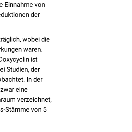
die Einnahme von
eduktionen der
räglich, wobei die
irkungen waren.
oxycyclin ist
ei Studien, der
bachtet. In der
 zwar eine
raum verzeichnet,
us
-Stämme von 5