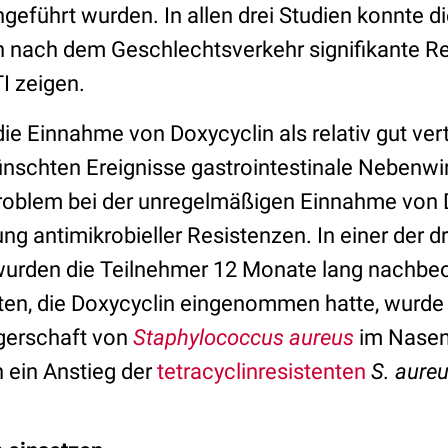
hgeführt wurden. In allen drei Studien konnte 
 nach dem Geschlechtsverkehr signifikante R
I zeigen.
ie Einnahme von Doxycyclin als relativ gut vert
nschten Ereignisse gastrointestinale Nebenw
Problem bei der unregelmäßigen Einnahme von D
ng antimikrobieller Resistenzen. In einer der dr
urden die Teilnehmer 12 Monate lang nachbeo
ten, die Doxycyclin eingenommen hatte, wurde
gerschaft von
Staphylococcus aureus
im Nasen
h ein Anstieg der
tetracyclinresistenten
S. aure