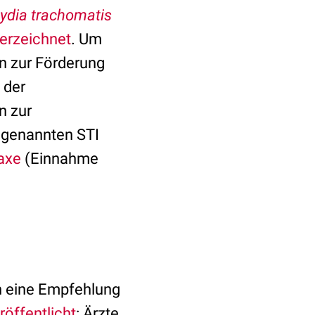
ydia trachomatis
erzeichnet
. Um
n zur Förderung
 der
n zur
 genannten STI
axe
(Einnahme
ch eine Empfehlung
röffentlicht
: Ärzte