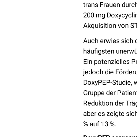
trans Frauen durc
200 mg Doxycyclin
Akquisition von ST
Auch erwies sich d
häufigsten unerwü
Ein potenzielles 
jedoch die Förderu
DoxyPEP-Studie, w
Gruppe der Patien
Reduktion der Trä
aber es zeigte sic
% auf 13 %.