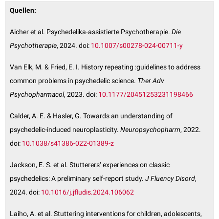
Quellen:
Aicher et al. Psychedelika-assistierte Psychotherapie.
Die
Psychotherapie
, 2024. doi:
10.1007/s00278-024-00711-y
Van Elk, M. & Fried, E. I. History repeating :guidelines to address
common problems in psychedelic science.
Ther Adv
Psychopharmacol
, 2023. doi:
10.1177/20451253231198466
Calder, A. E. & Hasler, G. Towards an understanding of
psychedelic-induced neuroplasticity.
Neuropsychopharm
, 2022.
doi:
10.1038/s41386-022-01389-z
Jackson, E. S. et al. Stutterers‘ experiences on classic
psychedelics: A preliminary self-report study.
J Fluency Disord
,
2024. doi:
10.1016/j.jfludis.2024.106062
Laiho, A. et al. Stuttering interventions for children, adolescents,