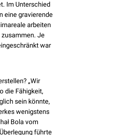
. Im Unterschied
n eine gravierende
rnareale arbeiten
er zusammen. Je
eingeschränkt war
rstellen? „Wir
o die Fähigkeit,
lich sein könnte,
werkes wenigstens
chał Bola vom
e Überlegung führte