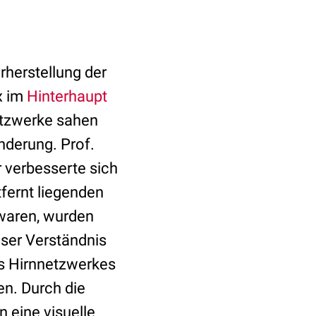
herstellung der
x im
Hinterhaupt
etzwerke sahen
nderung. Prof.
r verbesserte sich
fernt liegenden
 waren, wurden
nser Verständnis
s Hirnnetzwerkes
en. Durch die
n eine visuelle