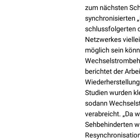
zum nächsten Schr
synchronisierten „
schlussfolgerten 
Netzwerkes vielle
möglich sein könnt
Wechselstrombeha
berichtet der Arbe
Wiederherstellung
Studien wurden kl
sodann Wechselstr
verabreicht. „Da 
Sehbehinderten wei
Resynchronisation 