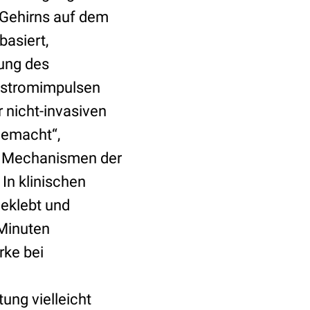
 Gehirns auf dem
basiert,
rung des
elstromimpulsen
r nicht-invasiven
gemacht“,
die Mechanismen der
In klinischen
geklebt und
 Minuten
rke bei
ung vielleicht