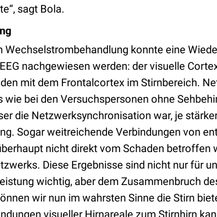
te“, sagt Bola.
ung
n Wechselstrombehandlung konnte eine Wieder
EEG nachgewiesen werden: der visuelle Corte
den mit dem Frontalcortex im Stirnbereich. N
s wie bei den Versuchspersonen ohne Sehbehi
ser die Netzwerksynchronisation war, je stärke
ung. Sogar weitreichende Verbindungen von ent
 überhaupt nicht direkt vom Schaden betroffen
tzwerks. Diese Ergebnisse sind nicht nur für u
leistung wichtig, aber dem Zusammenbruch de
können wir nun im wahrsten Sinne die Stirn biet
ndungen visueller Hirnareale zum Stirnhirn kan