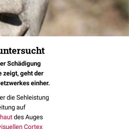
untersucht
iner Schädigung
 zeigt, geht der
Netzwerkes einher.
er die Sehleistung
eitung auf
haut
des Auges
visuellen Cortex