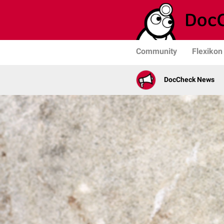
Community
Flexikon
DocCheck News