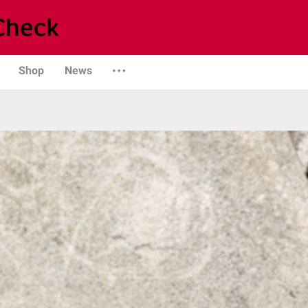
Shop
News