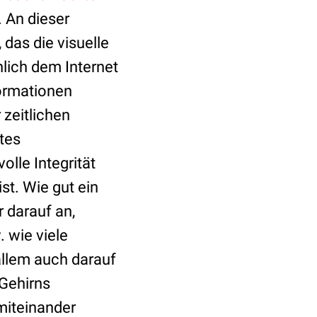
. An dieser
 das die visuelle
lich dem Internet
formationen
 zeitlichen
rtes
olle Integrität
st. Wie gut ein
 darauf an,
 wie viele
allem auch darauf
 Gehirns
miteinander