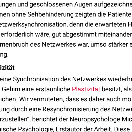
ungen und geschlossenen Augen aufgezeichnet
en ohne Sehbehinderung zeigten die Patiente
tzwerksynchronisation, denn die erwarteten Hi
s erforderlich wäre, gut abgestimmt miteinand
mmenbruch des Netzwerkes war, umso stärker 
ung.
izität
 eine Synchronisation des Netzwerkes wiederhe
 Gehirn eine erstaunliche
Plastizität
besitzt, als
chen. Wir vermuteten, dass es daher auch mög
tung durch eine Resynchronisierung des Netz
rzustellen“, berichtet der Neuropsychologe Mi
inische Psychologie, Erstautor der Arbeit. Dies