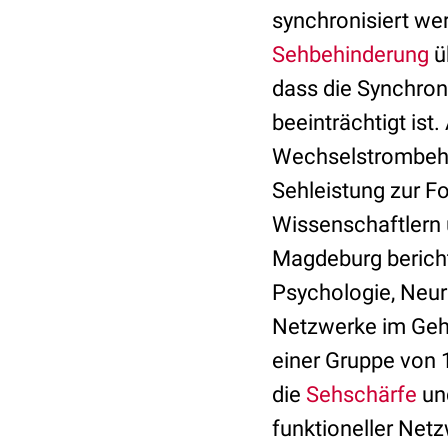
synchronisiert we
Sehbehinderung
ü
dass die Synchron
beeinträchtigt ist
Wechselstrombeha
Sehleistung zur F
Wissenschaftlern 
Magdeburg berich
Psychologie, Neur
Netzwerke im Gehir
einer Gruppe von 
die
Sehschärfe
un
funktioneller Net