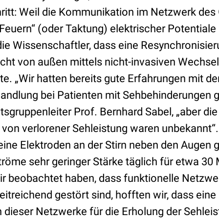
itt: Weil die Kommunikation im Netzwerk des
Feuern“ (oder Taktung) elektrischer Potentiale 
die Wissenschaftler, dass eine Resynchronisie
icht von außen mittels nicht-invasiven Wechs
e. „Wir hatten bereits gute Erfahrungen mit de
ndlung bei Patienten mit Sehbehinderungen 
itsgruppenleiter Prof. Bernhard Sabel, „aber 
 von verlorener Sehleistung waren unbekannt“. 
eine Elektroden an der Stirn neben den Augen 
öme sehr geringer Stärke täglich für etwa 30
wir beobachtet haben, dass funktionelle Netzwe
treichend gestört sind, hofften wir, dass eine
dieser Netzwerke für die Erholung der Sehleist