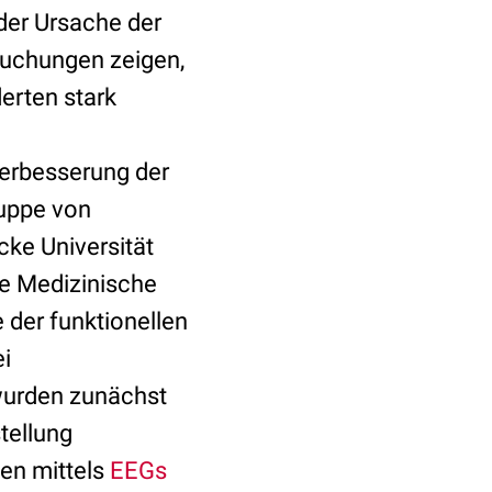
der Ursache der
rsuchungen zeigen,
erten stark
erbesserung der
ruppe von
cke Universität
e Medizinische
 der funktionellen
ei
wurden zunächst
tellung
en mittels
EEGs