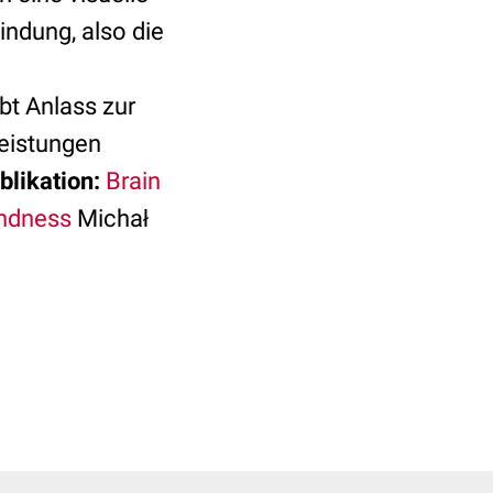
indung, also die
bt Anlass zur
leistungen
blikation:
Brain
indness
Michał