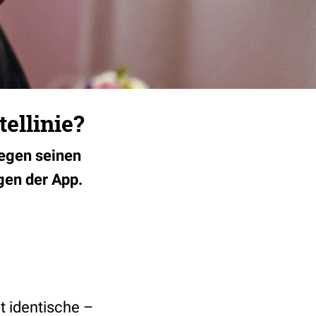
ellinie?
gegen seinen
gen der App.
t identische –