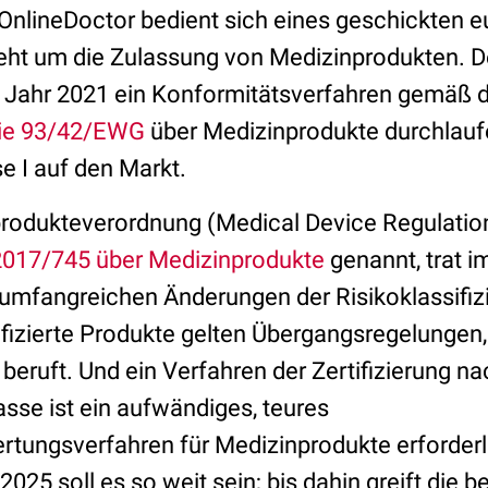
OnlineDoctor bedient sich eines geschickten e
ht um die Zulassung von Medizinprodukten. Der
 Jahr 2021 ein Konformitätsverfahren gemäß 
nie 93/42/EWG
über Medizinprodukte durchlaufe
se I auf den Markt.
rodukteverordnung (Medical Device Regulatio
2017/745 über Medizinprodukte
genannt, trat i
u umfangreichen Änderungen der Risikoklassifizi
tifizierte Produkte gelten Übergangsregelungen,
 beruft. Und ein Verfahren der Zertifizierung nac
asse ist ein aufwändiges, teures
tungsverfahren für Medizinprodukte erforderl
25 soll es so weit sein; bis dahin greift die b