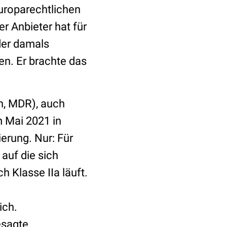
uroparechtlichen
 Anbieter hat für
der damals
n. Er brachte das
n, MDR), auch
m Mai 2021 in
erung. Nur: Für
 auf die sich
h Klasse IIa läuft.
ich.
esagte