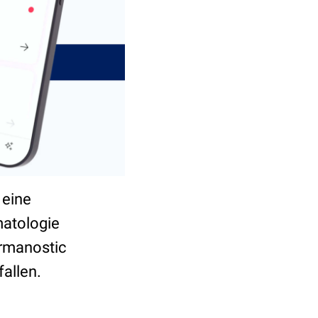
 eine
matologie
ermanostic
allen.