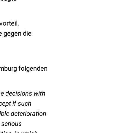
orteil,
e gegen die
amburg folgenden
ke decisions with
cept if such
ble deterioration
a serious