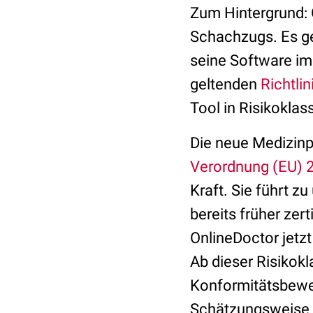
Zum Hintergrund: 
Schachzugs. Es ge
seine Software im
geltenden
Richtli
Tool in Risikoklas
Die neue Medizinp
Verordnung (EU) 
Kraft. Sie führt z
bereits früher zer
OnlineDoctor jetzt
Ab dieser Risikokl
Konformitätsbewer
Schätzungsweise 20