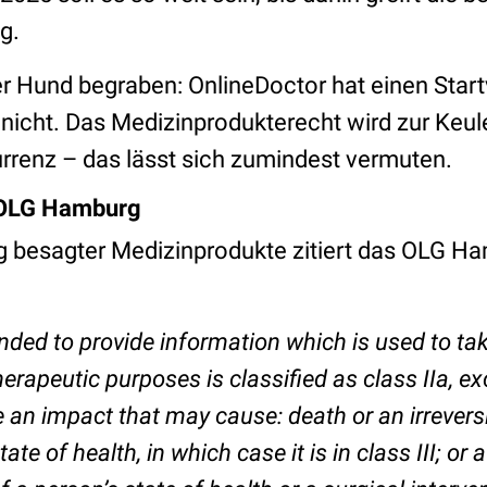
g.
er Hund begraben: OnlineDoctor hat einen Startv
nicht. Das Medizinprodukterecht wird zur Keul
renz – das lässt sich zumindest vermuten.
 OLG Hamburg
ng besagter Medizinprodukte zitiert das OLG H
:
nded to provide information which is used to ta
herapeutic purposes is classified as class IIa, ex
 an impact that may cause: death or an irreversi
tate of health, in which case it is in class III; or 