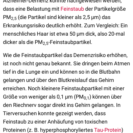
Alzheimer-Demenz konnte nachgewiesen werden,
dass eine Belastung mit
Feinstaub
der Partikelgröße
PM
(die Partikel sind kleiner als 2,5 µm) das
2,5
Erkrankungsrisiko deutlich erhöht. Zum Vergleich: Ein
menschliches Haar ist etwa 50 µm dick, also 20-mal
dicker als die PM
-Feinstaubpartikel.
2,5
Wie die Feinstaubpartikel das Demenzrisiko erhöhen,
ist noch nicht genau bekannt. Sie dringen beim Atmen
tief in die Lunge ein und können so in die Blutbahn
gelangen und über den Blutkreislauf das Gehirn
erreichen. Noch kleinere Feinstaubpartikel mit einer
Größe von weniger als 0,1 µm (PM
) können über
0,1
den Riechnerv sogar direkt ins Gehirn gelangen. In
Tierversuchen konnte gezeigt werden, dass
Feinstaub zu einer Anhäufung von toxischen
Proteinen (z. B. hyperphosphoryliertes
Tau-Protein
)