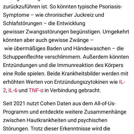
zurückzuführen ist.
So könnten typische Psoriasis-
Symptome
–
wie
c
hronischer Juckreiz und
Schlafstörungen
–
die Entwicklung
gewisser
Zwangsstörungen begünstigen
. Umgekehrt
könnten
aber auch
gewisse Zwänge
–
wie
übermäßiges Baden und Händewaschen
–
die
Schuppenflechte verschlimmern.
Außerdem könnten
Entzündungen und die Immunreaktion des Körpers
eine Rolle spielen. Beide Krankheitsbilder
werden mit
erhöhten Werten von
Entzündungszytokinen
wie
IL-
2
,
IL-6
und
TNF-α
in Verbindung gebracht
.
Seit 2021 nutzt Cohen Daten aus dem All-
of
-
Us
-
Programm und entdeckte weitere Zusammenhänge
zwischen Hautkrankheiten und psychischen
Störungen. Trotz dieser Erkenntnisse wird die