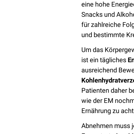
eine hohe Energied
Snacks und Alkoho
für zahlreiche Fo
und bestimmte Kr
Um das Körpergewi
ist ein tägliches
En
ausreichend Bewe
Kohlenhydratverz
Patienten daher 
wie der EM nochm
Ernährung zu ach
Abnehmen muss jed