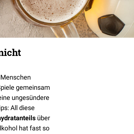
nicht
e Menschen
 Spiele gemeinsam
 eine ungesündere
ps: All diese
ydratanteils
über
lkohol hat fast so