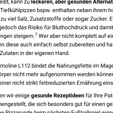
eibt, kann zu
leckeren, aber gesunden Alternat
 Tiefkühlpizzen bspw. enthalten neben ihrem 
 zu viel Salz, Zusatzstoffe oder sogar Zucker. 
edoch das Risiko für Bluthochdruck und damit
7
ungen steigern.
Wer aber nicht komplett auf ei
ann diese auch einfach selbst zubereiten und ha
 Zutaten in der eigenen Hand.
ormoline L112 bindet die Nahrungsfette im Mag
örper nicht mehr aufgenommen werden können.
einer nicht strikt fettreduzierten Ernährung ein
n wir einige
gesunde Rezeptideen
für Ihre Pa
ngestellt, die sich besonders gut für einen 
ine Pizzarunde beim nächsten Fußballspiel eign