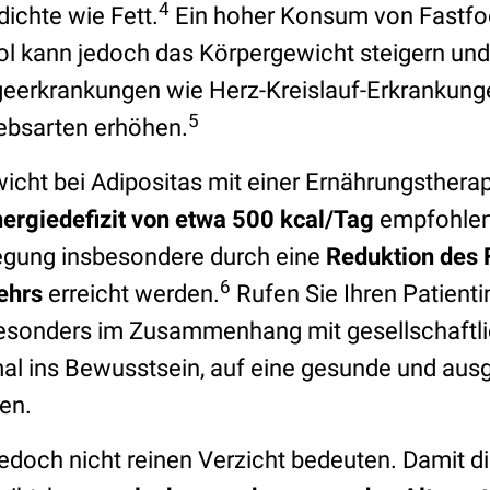
4
ichte wie Fett.
Ein hoher Konsum von Fastfo
l kann jedoch das Körpergewicht steigern und
lgeerkrankungen wie Herz-Kreislauf-Erkrankung
5
ebsarten erhöhen.
cht bei Adipositas mit einer Ernährungstherap
ergiedefizit von etwa 500 kcal/Tag
empfohlen
gung insbesondere durch eine
Reduktion des 
6
ehrs
erreicht werden.
Rufen Sie Ihren Patient
besonders im Zusammenhang mit gesellschaftli
al ins Bewusstsein, auf eine gesunde und au
ten.
och nicht reinen Verzicht bedeuten. Damit d