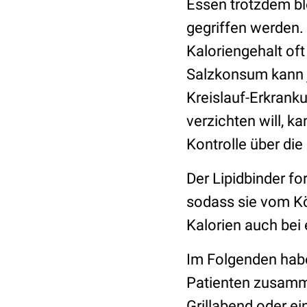
Essen trotzdem bl
gegriffen werden.
Kaloriengehalt oft
Salzkonsum kann j
Kreislauf-Erkrank
verzichten will, k
Kontrolle über die
Der Lipidbinder f
sodass sie vom K
Kalorien auch bei 
Im Folgenden habe
Patienten zusamme
Grillabend oder e