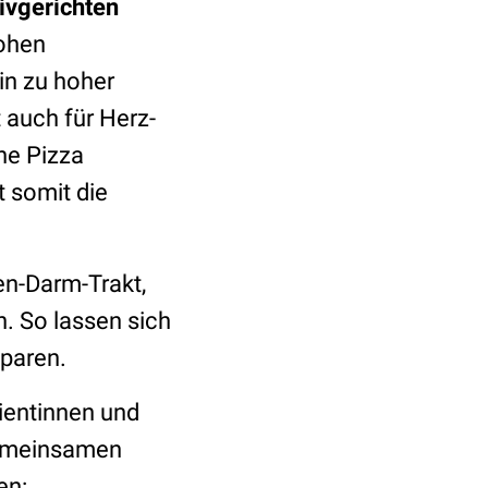
ivgerichten
hohen
Ein zu hoher
 auch für Herz-
ne Pizza
t somit die
en-Darm-Trakt,
 So lassen sich
sparen.
tientinnen und
gemeinsamen
en: