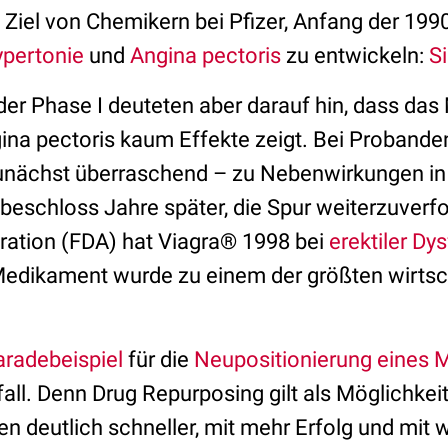
 Ziel von Chemikern bei Pfizer, Anfang der 199
pertonie
und
Angina pectoris
zu entwickeln:
Si
der Phase I deuteten aber darauf hin, dass das
ina pectoris kaum Effekte zeigt. Bei Probande
zunächst überraschend – zu Nebenwirkungen i
 beschloss Jahre später, die Spur weiterzuverf
ration (FDA) hat Viagra® 1998 bei
erektiler Dy
edikament wurde zu einem der größten wirtsch
aradebeispiel
für die
Neupositionierung eines
fall. Denn Drug Repurposing gilt als Möglichkeit
n deutlich schneller, mit mehr Erfolg und mit 