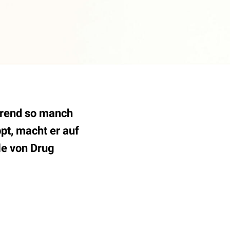
hrend so manch
pt, macht er auf
le von Drug