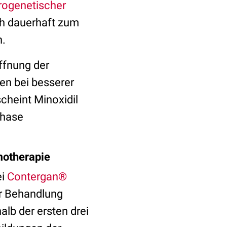
rogenetischer
ch dauerhaft zum
h.
ffnung der
en bei besserer
cheint Minoxidil
phase
motherapie
ei
Contergan®
ur Behandlung
alb der ersten drei