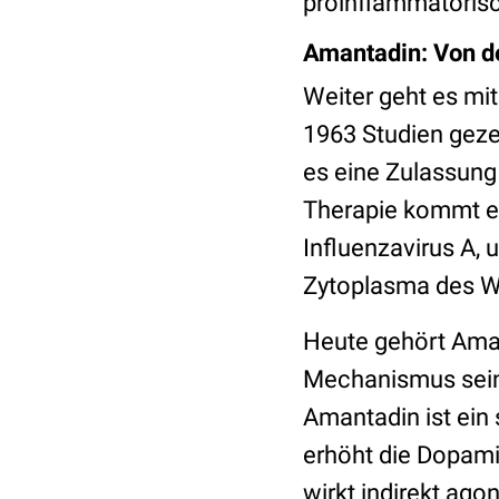
proinflammatoris
Amantadin: Von d
Weiter geht es mi
1963 Studien gezei
es eine Zulassung
Therapie kommt e
Influenzavirus A, 
Zytoplasma des W
Heute gehört Aman
Mechanismus seine
Amantadin ist ei
erhöht die Dopam
wirkt indirekt ag