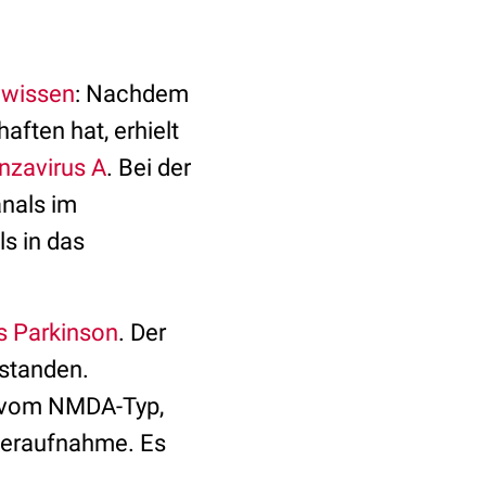
 wissen
: Nachdem
aften hat, erhielt
enzavirus A
. Bei der
nals im
ls in das
 Parkinson
. Der
rstanden.
s vom NMDA-Typ,
deraufnahme. Es