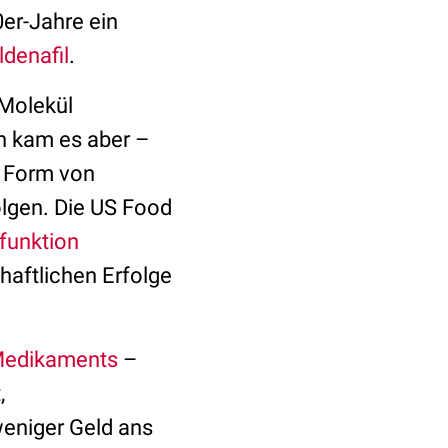
0er-Jahre ein
ldenafil
.
 Molekül
n kam es aber –
n Form von
olgen. Die US Food
sfunktion
aftlichen Erfolge
 Medikaments
–
,
weniger Geld ans