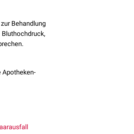
s zur Behandlung
m Bluthochdruck,
sprechen.
e Apotheken-
arausfall