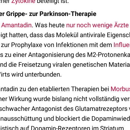
cher
Zytokine
beteiligt ist.
er Grippe- zur Parkinson-Therapie
t
Amantadin
. Was heute
nur noch wenige Ärzte
gt hatten, dass das Molekül antivirale Eigensch
 zur Prophylaxe von Infektionen mit dem
Influ
s zu einer Antagonisierung des M2-Protonenka
und die Freisetzung viralen genetischen Materia
irts wird unterbunden.
tadin zu den etablierten Therapien bei
Morbus
r Wirkung wurde bislang nicht vollständig ve
n schwacher Antagonist des Glutamatrezeptor
inausschüttung und blockiert die Dopaminwie
onistisch auf Dopamin-Rezeptoren im Striatum.