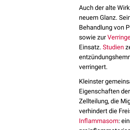
Auch der alte Wir
neuem Glanz. Sein
Behandlung von P
sowie zur
Verring
Einsatz.
Studien
ze
entzündungshemm
verringert.
Kleinster gemeins
Eigenschaften der
Zellteilung, die M
verhindert die F
Inflammasom
: ei