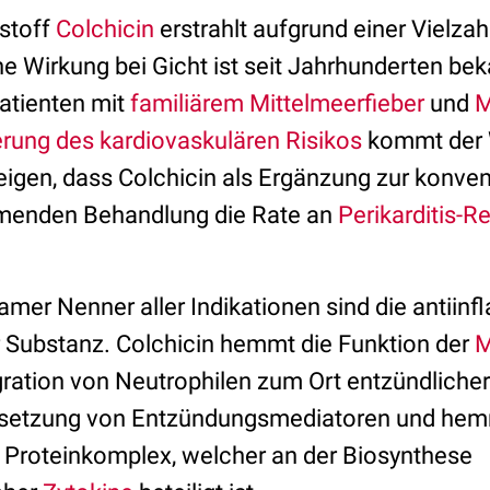
kstoff
Colchicin
erstrahlt aufgrund einer Vielzah
e Wirkung bei Gicht ist seit Jahrhunderten bek
atienten mit
familiärem Mittelmeerfieber
und
M
erung des kardiovaskulären Risikos
kommt der 
igen, dass Colchicin als Ergänzung zur konven
enden Behandlung die Rate an
Perikarditis-R
amer Nenner aller Indikationen sind die antiin
 Substanz. Colchicin hemmt die Funktion der
M
igration von Neutrophilen zum Ort entzündliche
reisetzung von Entzündungsmediatoren und he
n Proteinkomplex, welcher an der Biosynthese