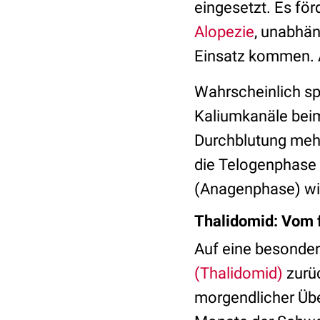
eingesetzt. Es f
Alopezie
, unabhä
Einsatz kommen. 
Wahrscheinlich sp
Kaliumkanäle beim 
Durchblutung mehr
die Telogenphase
(Anagenphase) wir
Thalidomid: Vom f
Auf eine besonder
(Thalidomid)
zurüc
morgendlicher Übel