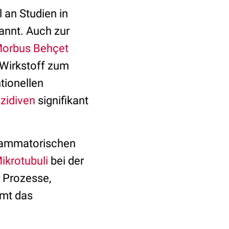
l an Studien in
annt. Auch zur
orbus Behçet
Wirkstoff zum
tionellen
ezidiven
signifikant
flammatorischen
ikrotubuli
bei der
r Prozesse,
mmt das