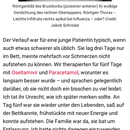
Röntgenbild des Brustkorbs (posterior-anterior) A) wolkige
Verdichtung des rechten Oberlappens. Röntgen-Thorax –
Leichte Infiltrate rechts apikal bei Influenza – oder? Credit:
Jakob Schröder
Der Verlauf war für eine junge Patientin typisch, wenn
auch etwas schwerer als üblich. Sie lag drei Tage nur
im Bett, meinte mehrfach vor Schmerzen nicht
aufstehen zu können. Wir therapierten für fünf Tage
mit
Oseltamivir
und
Paracetamol
, worunter es
langsam besser wurde – und sprachen gelegentlich
darüber, ob sie nicht doch ein bisschen zu viel leidet.
Ich tat ihr Unrecht, wie ich später merken sollte. An
Tag fünf war sie wieder unter den Lebenden, saß auf
der Bettkannte, frühstückte mit neuer Energie und
konnte aufstehen. Die Familie war da, sie bat um
Entlassung. Ich hatte nichts dagegen einzuwenden.