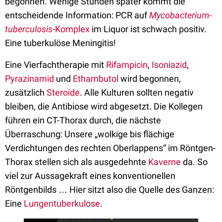
begonnen. Wenige Stunden später kommt die
entscheidende Information: PCR auf
Mycobacterium-
tuberculosis
-Komplex
im Liquor ist schwach positiv.
Eine tuberkulöse Meningitis!
Eine Vierfachtherapie mit
Rifampicin
,
Isoniazid
,
Pyrazinamid
und
Ethambutol
wird begonnen,
zusätzlich
Steroide
. Alle Kulturen sollten negativ
bleiben, die Antibiose wird abgesetzt. Die Kollegen
führen ein CT-Thorax durch, die nächste
Überraschung: Unsere „wolkige bis flächige
Verdichtungen des rechten Oberlappens“ im Röntgen-
Thorax stellen sich als ausgedehnte
Kaverne
da. So
viel zur Aussagekraft eines konventionellen
Röntgenbilds … Hier sitzt also die Quelle des Ganzen:
Eine
Lungentuberkulose
.