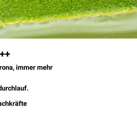
+++
rona, immer mehr
durchlauf.
achkräfte