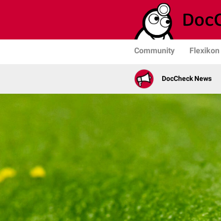
Community
Flexikon
DocCheck News