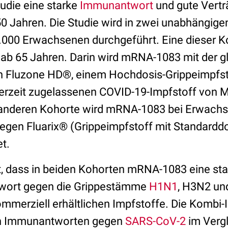
udie eine starke
Immunantwort
und gute Verträ
 Jahren. Die Studie wird in zwei unabhängige
4.000 Erwachsenen durchgeführt. Eine dieser K
b 65 Jahren. Darin wird mRNA-1083 mit der gl
n Fluzone HD®, einem Hochdosis-Grippeimpfst
erzeit zugelassenen COVID-19-Impfstoff von 
r anderen Kohorte wird mRNA-1083 bei Erwachs
gegen Fluarix® (Grippeimpfstoff mit Standarddo
t.
, dass in beiden Kohorten mRNA-1083 eine stati
wort gegen die Grippestämme
H1N1
, H3N2 un
ommerziell erhältlichen Impfstoffe. Die Kombi
n Immunantworten gegen
SARS-CoV-2
im Vergl