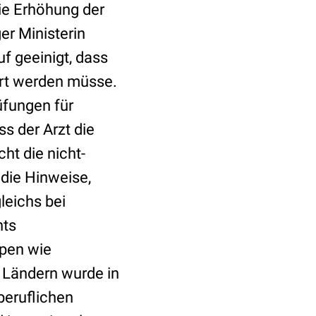
ie Erhöhung der
er Ministerin
f geeinigt, dass
ert werden müsse.
üfungen für
s der Arzt die
ht die nicht-
die Hinweise,
leichs bei
hts
ppen wie
d Ländern wurde in
beruflichen