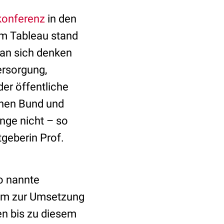
konferenz
in den
m Tableau stand
man sich denken
ersorgung,
er öffentliche
chen Bund und
ange nicht – so
geberin Prof.
o nannte
tum zur Umsetzung
en bis zu diesem