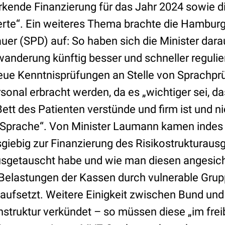
rkende Finanzierung für das Jahr 2024 sowie d
rte“. Ein weiteres Thema brachte die Hamburg
er (SPD) auf: So haben sich die Minister darau
wanderung künftig besser und schneller reguli
eue Kenntnisprüfungen an Stelle von Sprachpr
onal erbracht werden, da es „wichtiger sei, das
t des Patienten verstünde und firm ist und nic
Sprache“. Von Minister Laumann kamen indes 
giebig zur Finanzierung des Risikostrukturausg
sgetauscht habe und wie man diesen angesic
 Belastungen der Kassen durch vulnerable Gru
 aufsetzt. Weitere Einigkeit zwischen Bund un
truktur verkündet – so müssen diese „im frei