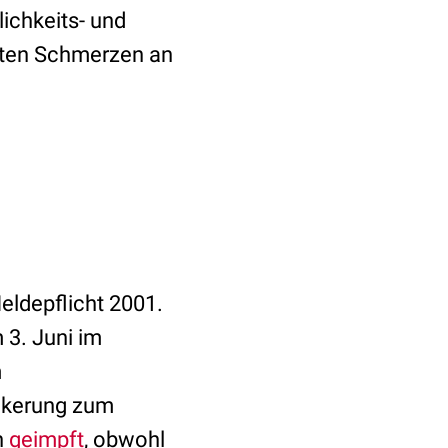
ichkeits- und
rten Schmerzen an
eldepflicht 2001.
 3. Juni im
m
ölkerung zum
n
geimpft
, obwohl