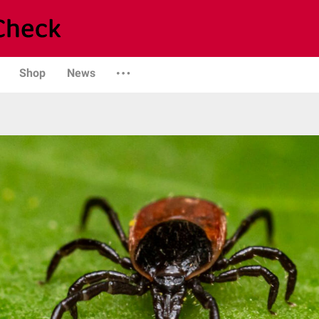
Shop
News