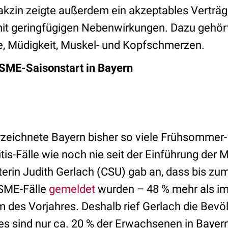
kzin zeigte außerdem ein akzeptables Verträgl
 mit geringfügigen Nebenwirkungen. Dazu gehö
lle, Müdigkeit, Muskel- und Kopfschmerzen.
FSME-Saisonstart in Bayern
rzeichnete Bayern bisher so viele Frühsommer-
s-Fälle wie noch nie seit der Einführung der M
erin Judith Gerlach (CSU) gab an, dass bis zum
SME-Fälle
gemeldet
wurden – 48 % mehr als i
m des Vorjahres. Deshalb rief Gerlach die Bev
es sind nur ca. 20 % der Erwachsenen in Bayer