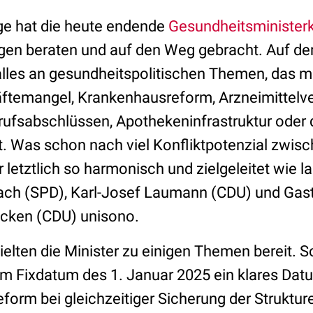
ge hat die heute endende
Gesundheitsminister
gen beraten und auf den Weg gebracht. Auf de
alles an gesundheitspolitischen Themen, das 
ftemangel, Krankenhausreform, Arzneimittelv
ufsabschlüssen, Apothekeninfrastruktur oder d
. Was schon nach viel Konfliktpotenzial zwis
r letztlich so harmonisch und zielgeleitet wie l
bach (SPD), Karl-Josef Laumann (CDU) und Gast
ecken (CDU) unisono.
elten die Minister zu einigen Themen bereit. S
m Fixdatum des 1. Januar 2025 ein klares Da
form bei gleichzeitiger Sicherung der Struktur