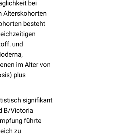
glichkeit bei
n Alterskohorten
ohorten besteht
eichzeitigen
off, und
Moderna,
enen im Alter von
sis) plus
stisch signifikant
d B/Victoria
-Impfung führte
eich zu