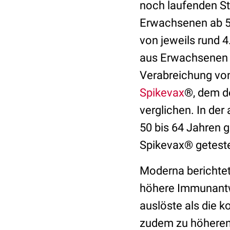
noch laufenden St
Erwachsenen ab 50
von jeweils rund 
aus Erwachsenen a
Verabreichung vo
Spikevax
®, dem d
verglichen. In de
50 bis 64 Jahren 
Spikevax® geteste
Moderna berichtet
höhere Immunant
auslöste als die k
zudem zu höhere