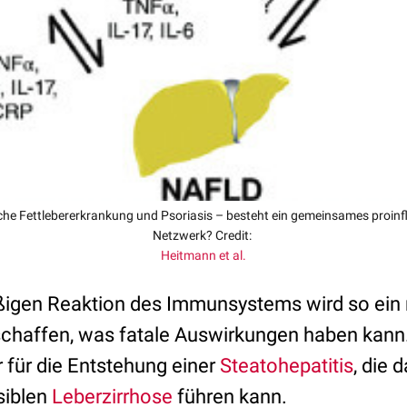
che Fettlebererkrankung und Psoriasis – besteht ein gemeinsames proi
Netzwerk? Credit:
Heitmann et al.
ßigen Reaktion des Immunsystems wird so ein
schaffen, was fatale Auswirkungen haben kan
or für die Entstehung einer
Steatohepatitis
, die 
rsiblen
Leberzirrhose
führen kann.