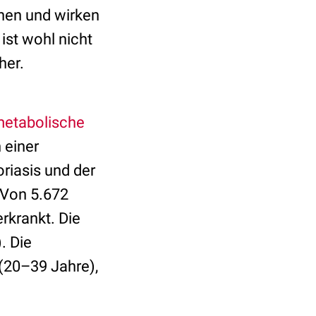
nnen und wirken
ist wohl nicht
her.
etabolische
 einer
riasis und der
 Von 5.672
rkrankt. Die
. Die
 (20–39 Jahre),