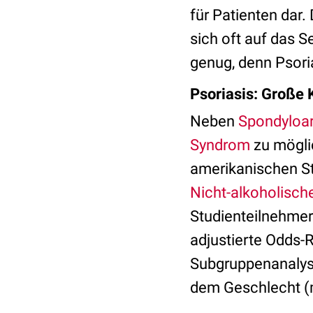
für Patienten dar
sich oft auf das S
genug, denn Psori
Psoriasis: Große K
Neben
Spondyloart
Syndrom
zu mögli
amerikanischen S
Nicht-alkoholisch
Studienteilnehmer
adjustierte Odds-R
Subgruppenanalyse
dem Geschlecht (m