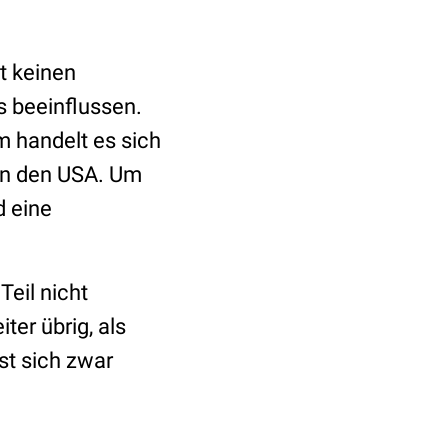
gt keinen
 beeinflussen.
m handelt es sich
 in den USA. Um
d eine
Teil nicht
ter übrig, als
st sich zwar