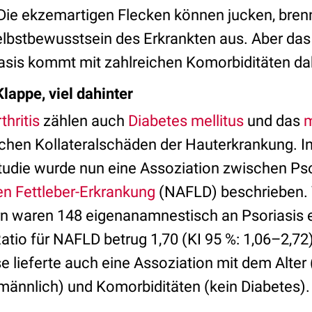
. Die ekzemartigen Flecken können jucken, bre
elbstbewusstsein des Erkrankten aus. Aber das 
asis kommt mit zahlreichen Komorbiditäten da
lappe, viel dahinter
hritis
zählen auch
Diabetes mellitus
und das
m
chen Kollateralschäden der Hauterkrankung. In
tudie
wurde nun eine Assoziation zwischen Pso
en Fettleber-Erkrankung
(NAFLD)
beschrieben.
n waren 148 eigenanamnestisch an Psoriasis e
atio für NAFLD betrug 1,70 (KI 95 %: 1,06–
2,72)
 lieferte auch eine Assoziation mit dem Alter
ännlich) und Komorbiditäten (kein Diabetes).