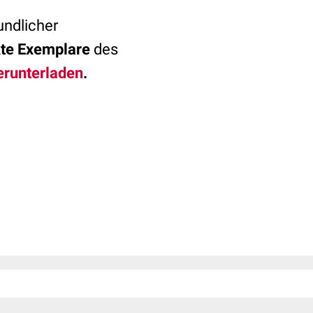
undlicher
te Exemplare
des
erunterladen
.