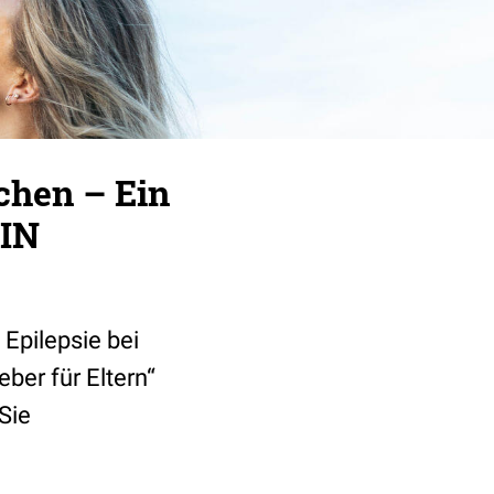
chen – Ein
TIN
Epilepsie bei
ber für Eltern“
Sie