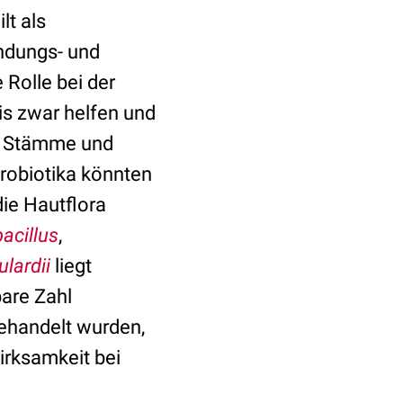
ilt als
ündungs- und
Rolle bei der
is zwar helfen und
te Stämme und
robiotika könnten
ie Hautflora
acillus
,
ulardii
liegt
bare Zahl
behandelt wurden,
irksamkeit bei