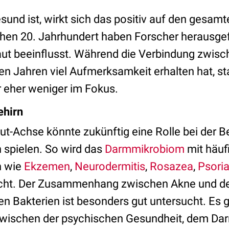
und ist, wirkt sich das positiv auf den gesam
rühen 20. Jahrhundert haben Forscher herausge
ut beeinflusst. Während die Verbindung zwis
ten Jahren viel Aufmerksamkeit erhalten hat, s
 eher weniger im Fokus.
ehirn
t-Achse könnte zukünftig eine Rolle bei der 
spielen. So wird das
Darmmikrobiom
mit häuf
n wie
Ekzemen
,
Neurodermitis
,
Rosazea
,
Psoria
cht. Der Zusammenhang zwischen Akne und de
 Bakterien ist besonders gut untersucht. Es g
schen der psychischen Gesundheit, dem Dar