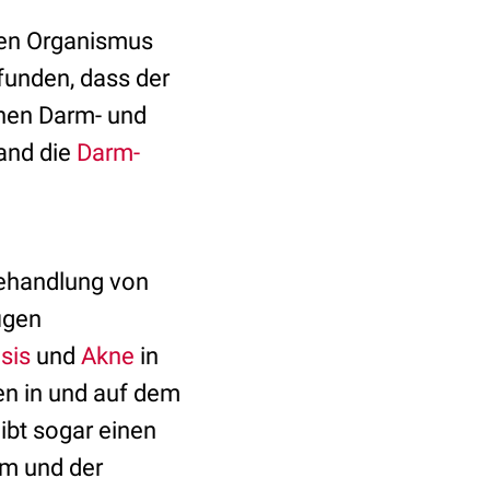
ten Organismus
funden, dass der
chen Darm- und
tand die
Darm-
Behandlung von
igen
sis
und
Akne
in
n in und auf dem
ibt sogar einen
m und der