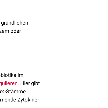
 gründlichen
kzem oder
biotika im
gulieren
. Hier gibt
um
-Stämme
mmende Zytokine