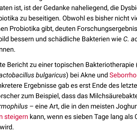
ten ist, ist der Gedanke naheliegend, die Dysbi
iotika zu beseitigen. Obwohl es bisher nicht vi
hen Probiotika gibt, deuten Forschungsergebnis
bild bessern und schädliche Bakterien wie
C. a
nnen.
te Bericht zu einer topischen Bakteriotherapie 
actobacillus bulgaricus
) bei Akne und
Seborrho
nkretere Ergebnisse gab es erst Ende des letzt
rscher zum Beispiel, dass das Milchsäurebakt
rmophilus
– eine Art, die in den meisten Joghu
 steigern
kann, wenn es sieben Tage lang als 
wird.