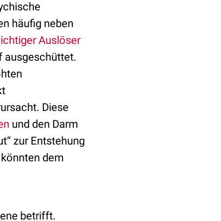
sychische
en häufig neben
ichtiger Auslöser
uf ausgeschüttet.
öhten
kt
ursacht. Diese
en
und den Darm
ut“ zur Entstehung
a könnten dem
ne betrifft.