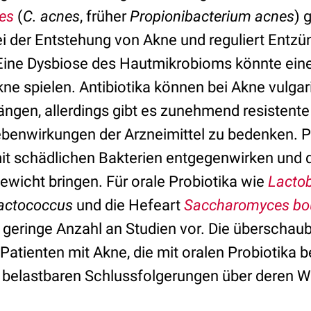
es
(
C. acnes
, früher
Propionibacterium acnes
) g
i der Entstehung von Akne und reguliert Entz
ne Dysbiose des Hautmikrobioms könnte eine 
ne spielen. Antibiotika können bei Akne vulgar
ngen, allerdings gibt es zunehmend resisten
benwirkungen der Arzneimittel zu bedenken. P
it schädlichen Bakterien entgegenwirken und d
ewicht bringen. Für orale Probiotika wie
Lactob
actococcus
und die Hefeart
Saccharomyces
bo
e geringe Anzahl an Studien vor. Die überschau
Patienten mit Akne, die mit oralen Probiotika 
ne belastbaren Schlussfolgerungen über deren W