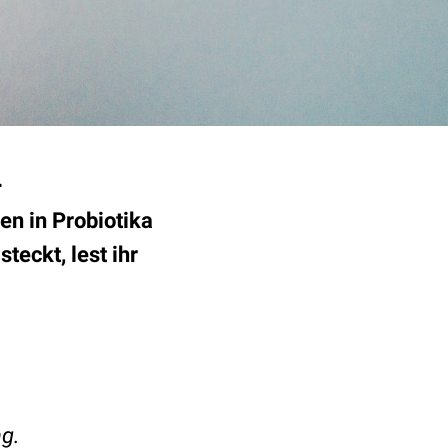
d
n in Probiotika
eckt, lest ihr
ng.