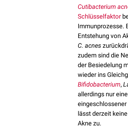
Cutibacterium acn
Schlüsselfaktor
be
Immunprozesse. Ei
Entstehung von Ak
C. acnes
zurückdrä
zudem sind die Ne
der Besiedelung m
wieder ins Gleichg
Bifidobacterium
,
L
allerdings nur ein
eingeschlossener 
lässt derzeit kei
Akne zu.