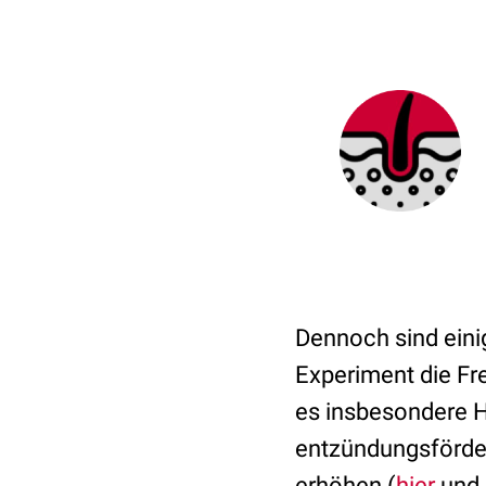
Dennoch sind eini
Experiment die Fr
es insbesondere 
entzündungsförde
erhöhen (
hier
und