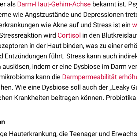
er als
Darm-Haut-Gehirn-Achse
bekannt ist. P
eme wie Angstzustände und Depressionen tret
rkrankungen wie Akne auf und Stress ist ein
w
 Stressreaktion wird
Cortisol
in den Blutkreisla
ezeptoren in der Haut binden, was zu einer erh
d Entzündungen führt. Stress kann auch indire
auslösen, indem er eine Dysbiose im Darm ver
mikrobioms kann die
Darmpermeabilität erhöh
hen. Wie eine Dysbiose soll auch der „Leaky G
hen Krankheiten beitragen können. Probiotik
en
fige Hauterkrankung, die Teenager und Erwachse