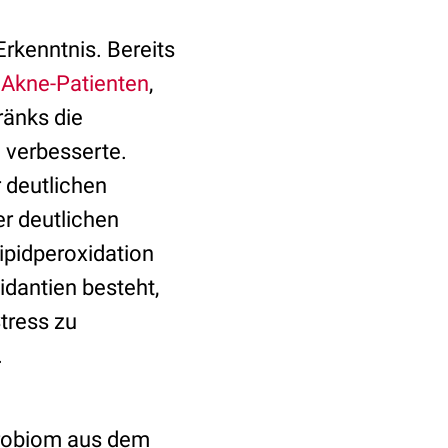
 Erkenntnis. Bereits
 Akne-Patienten
,
ränks die
 verbesserte.
 deutlichen
er deutlichen
ipidperoxidation
idantien besteht,
Stress zu
.
krobiom aus dem