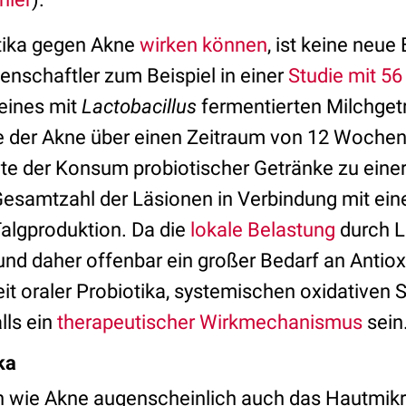
tika gegen Akne
wirken können
, ist keine neue
enschaftler zum Beispiel in einer
Studie mit 56
eines mit
Lactobacillus
fermentierten Milchget
e der Akne über einen Zeitraum von 12 Wochen
te der Konsum probiotischer Getränke zu einer
Gesamtzahl der Läsionen in Verbindung mit ein
Talgproduktion. Da die
lokale Belastung
durch L
und daher offenbar ein großer Bedarf an Antiox
it oraler Probiotika, systemischen oxidativen 
lls ein
therapeutischer Wirkmechanismus
sein
ka
en wie Akne augenscheinlich auch das Hautmi