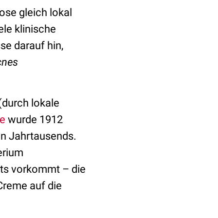
ose gleich lokal
ele klinische
se darauf hin,
cnes
(durch lokale
e
wurde 1912
en Jahrtausends.
erium
rts vorkommt – die
Creme auf die