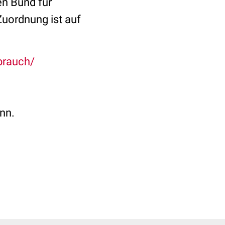
en Bund für
Zuordnung ist auf
brauch/
nn.