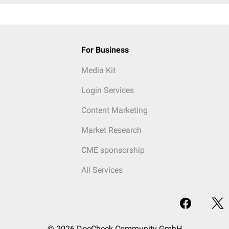
For Business
Media Kit
Login Services
Content Marketing
Market Research
CME sponsorship
All Services
© 2026 DocCheck Community GmbH