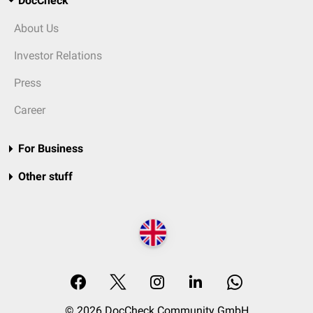
DocCheck
About Us
Investor Relations
Press
Career
For Business
Other stuff
© 2026 DocCheck Community GmbH