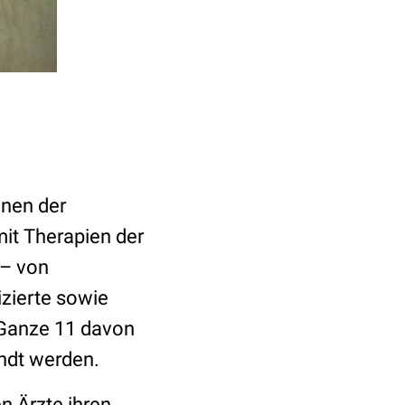
inen der
mit Therapien der
 – von
jizierte sowie
 Ganze 11 davon
andt werden.
n Ärzte ihren