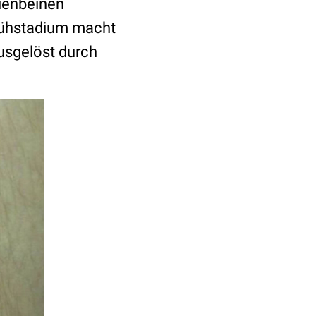
hienbeinen
rühstadium macht
usgelöst durch