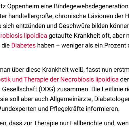
itz Oppenheim eine Bindegewebsdegeneration 
nter handtellergroße, chronische Läsionen der 
e sich entzünden und Geschwüre bilden könne
obiosis lipoidica
getaufte Krankheit oft, aber n
 die
Diabetes
haben – weniger als ein Prozent d
an über diese Krankheit weiß, fasst nun erstma
stik und Therapie der Necrobiosis lipoidica
der
Gesellschaft (DDG) zusammen. Die Leitlinie ri
ie soll aber auch Allgemeinärzte, Diabetologen
undexperten und Pflegekräfte informieren.
en, dass zur Therapie nur Fallberichte und, w