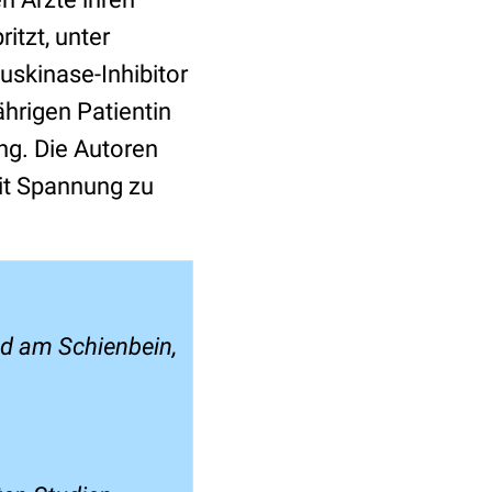
tzt, unter
skinase-Inhibitor
hrigen Patientin
ng. Die Autoren
mit Spannung zu
nd am Schienbein,