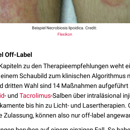
Beispiel Necrobiosis lipoidica. Credit:
Flexikon
el Off-Label
Kapiteln zu den Therapieempfehlungen weht e
In einem Schaubild zum klinischen Algorithmus 
nd dritten Wahl sind 14 Maßnahmen aufgeführt
id
- und
Tacrolimus
-Salben über intraläsional in
amente bis hin zu Licht- und Lasertherapien.
e Zulassung, können also nur off-label angew
en beruhen auf einem einzigen Fall. So habe