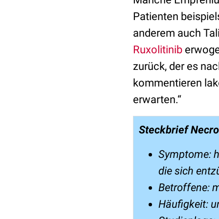
Patienten beispie
anderem auch Tali
Ruxolitinib
erwogen
zurück, der es na
kommentieren lako
erwarten.“
Steckbrief Necro
Symptome: ha
die sich ent
Betroffene: 
Häufigkeit: 