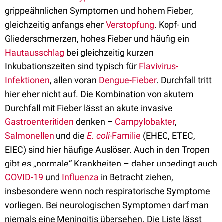
grippeähnlichen Symptomen und hohem Fieber,
gleichzeitig anfangs eher
Verstopfung
. Kopf- und
Gliederschmerzen, hohes Fieber und häufig ein
Hautausschlag
bei gleichzeitig kurzen
Inkubationszeiten sind typisch für
Flavivirus-
Infektionen
, allen voran
Dengue-Fieber
. Durchfall tritt
hier eher nicht auf. Die Kombination von akutem
Durchfall mit Fieber lässt an akute invasive
Gastroenteritiden
denken –
Campylobakter
,
Salmonellen
und die
E. coli
-Familie
(EHEC, ETEC,
EIEC) sind hier häufige Auslöser. Auch in den Tropen
gibt es „normale“ Krankheiten – daher unbedingt auch
COVID-19
und
Influenza
in Betracht ziehen,
insbesondere wenn noch respiratorische Symptome
vorliegen. Bei neurologischen Symptomen darf man
niemals eine Meningitis übersehen. Die Liste lässt