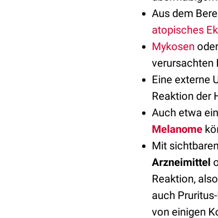
Aus dem Bere
atopisches E
Mykosen
oder
verursachten 
Eine externe 
Reaktion der 
Auch etwa ei
Melanome
kön
Mit sichtbare
Arzneimittel
o
Reaktion, also
auch Pruritus
von einigen K