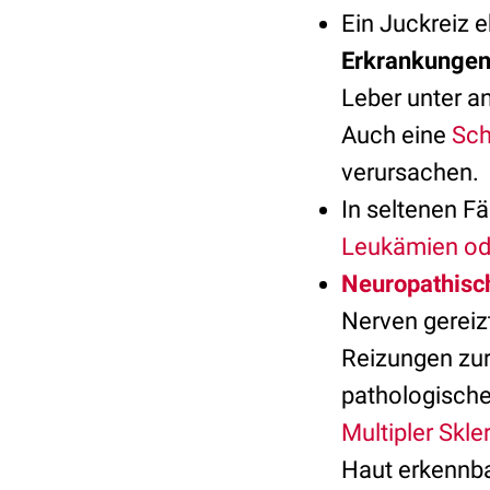
Ein Juckreiz 
Erkrankunge
Leber unter 
Auch eine
Sch
verursachen.
In seltenen F
Leukämien o
Neuropathisc
Nerven gereiz
Reizungen zur
pathologische
Multipler Skle
Haut erkennba