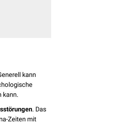
Generell kann
chologische
n kann.
nsstörungen
. Das
na-Zeiten mit