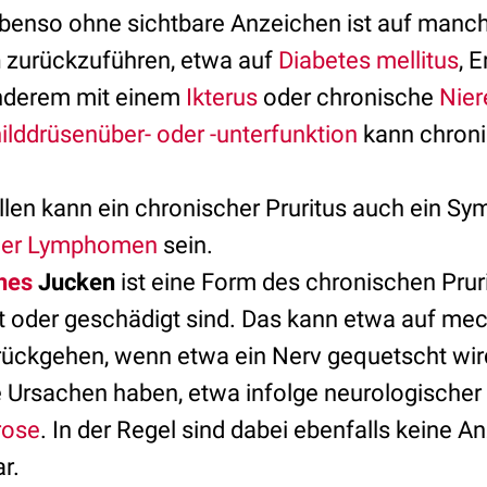
ebenso ohne sichtbare Anzeichen ist auf man
n
zurückzuführen, etwa auf
Diabetes mellitus
, 
anderem mit einem
Ikterus
oder chronische
Nier
ilddrüsenüber- oder -unterfunktion
kann chroni
ällen kann ein chronischer Pruritus auch ein S
der Lymphomen
sein.
hes
Jucken
ist eine Form des chronischen Prur
t oder geschädigt sind. Das kann etwa auf me
ückgehen, wenn etwa ein Nerv gequetscht wir
 Ursachen haben, etwa infolge neurologischer
rose
. In der Regel sind dabei ebenfalls keine A
r.