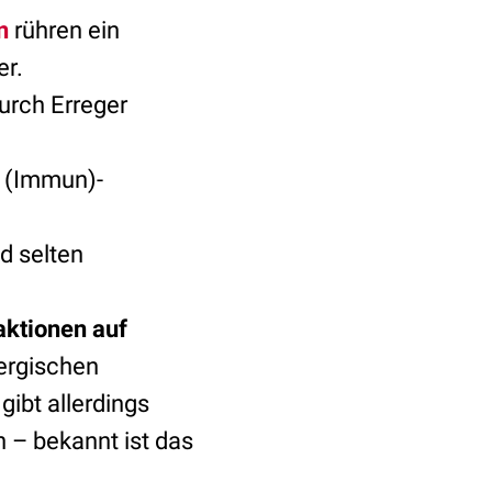
n
rühren ein
er.
urch Erreger
 (Immun)-
d selten
ktionen auf
lergischen
gibt allerdings
 – bekannt ist das