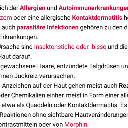
ich der
Allergien
und
Autoimmunerkrankunge
kzem
oder eine allergische
Kontaktdermatitis
h
 auch
parasitäre Infektionen
gehören zu den d
Erkrankungen.
Ursache sind
Insektenstiche oder -bisse
und die
Haut darauf.
ngewachsene Haare, entzündete Talgdrüsen un
nen Juckreiz verursachen.
n Anzeichen auf der Haut gehen meist auch
Rea
der Chemikalien einher, meist in Form einer al
 etwa als Quaddeln oder Kontaktdermatitis. Es 
-Reaktionen ohne sichtbare Hautveränderungen
ontrastmitteln oder von
Morphin
.