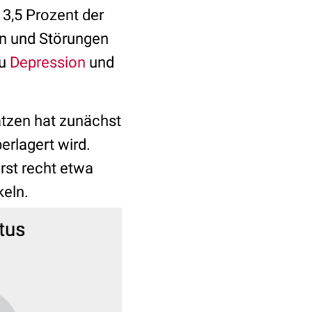
13,5 Prozent der
en und Störungen
zu
Depression
und
atzen hat zunächst
erlagert wird.
rst recht etwa
eln.