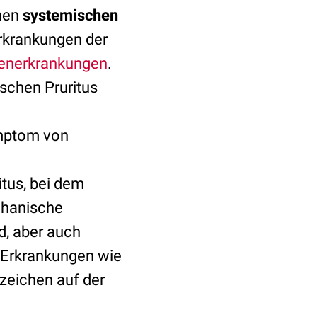
chen
systemischen
Erkrankungen der
enerkrankungen
.
schen Pruritus
ymptom von
itus, bei dem
chanische
d, aber auch
 Erkrankungen wie
nzeichen auf der