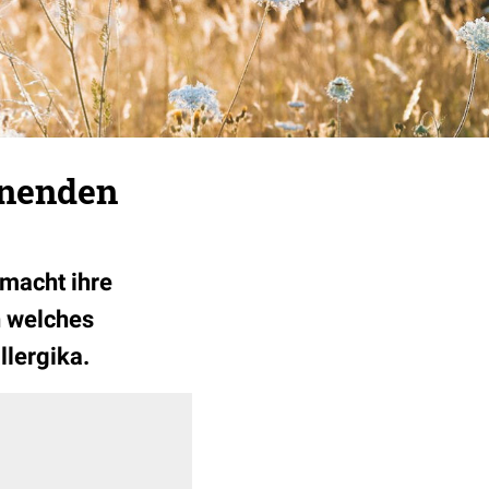
änenden
 macht ihre
n welches
llergika.