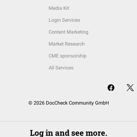
Media Kit
Login Services
Content Marketing
Market Research
CME sponsorship
All Services
© 2026 DocCheck Community GmbH
Log in and see more.