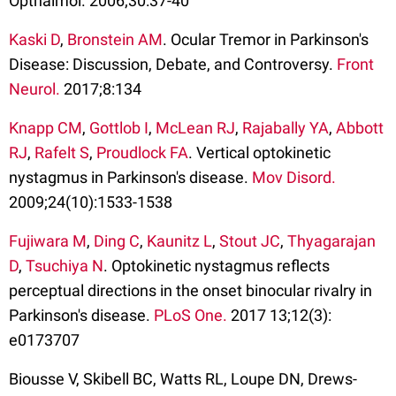
Opthalmol. 2006;30:37-40
Kaski D
,
Bronstein AM
. Ocular Tremor in Parkinson's
Disease: Discussion, Debate, and Controversy.
Front
Neurol.
2017;8:134
Knapp CM
,
Gottlob I
,
McLean RJ
,
Rajabally YA
,
Abbott
RJ
,
Rafelt S
,
Proudlock FA
. Vertical optokinetic
nystagmus in Parkinson's disease.
Mov Disord.
2009;24(10):1533-1538
Fujiwara M
,
Ding C
,
Kaunitz L
,
Stout JC
,
Thyagarajan
D
,
Tsuchiya N
. Optokinetic nystagmus reflects
perceptual directions in the onset binocular rivalry in
Parkinson's disease.
PLoS One.
2017 13;12(3):
e0173707
Biousse V, Skibell BC, Watts RL, Loupe DN, Drews-