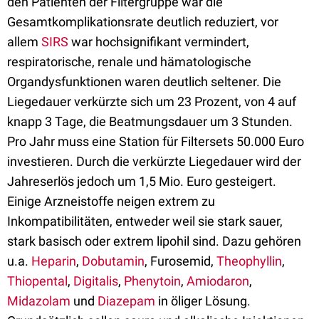
den Patienten der Filtergruppe war die
Gesamtkomplikationsrate deutlich reduziert, vor
allem
SIRS
war hochsignifikant vermindert,
respiratorische, renale und hämatologische
Organdysfunktionen waren deutlich seltener. Die
Liegedauer verkürzte sich um 23 Prozent, von 4 auf
knapp 3 Tage, die Beatmungsdauer um 3 Stunden.
Pro Jahr muss eine Station für Filtersets 50.000 Euro
investieren. Durch die verkürzte Liegedauer wird der
Jahreserlös jedoch um 1,5 Mio. Euro gesteigert.
Einige Arzneistoffe neigen extrem zu
Inkompatibilitäten, entweder weil sie stark sauer,
stark basisch oder extrem lipohil sind. Dazu gehören
u.a.
Heparin
,
Dobutamin
, Furosemid,
Theophyllin
,
Thiopental
,
Digitalis
,
Phenytoin
,
Amiodaron
,
Midazolam
und
Diazepam
in öliger Lösung.