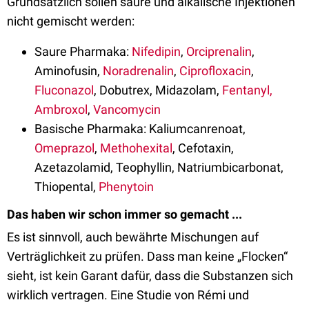
Grundsätzlich sollen saure und alkalische Injektionen
nicht gemischt werden:
Saure Pharmaka:
Nifedipin
,
Orciprenalin
,
Aminofusin,
Noradrenalin
,
Ciprofloxacin
,
Fluconazol
, Dobutrex, Midazolam,
Fentanyl,
Ambroxol
,
Vancomycin
Basische Pharmaka: Kaliumcanrenoat,
Omeprazol
,
Methohexital
, Cefotaxin,
Azetazolamid, Teophyllin, Natriumbicarbonat,
Thiopental,
Phenytoin
Das haben wir schon immer so gemacht ...
Es ist sinnvoll, auch bewährte Mischungen auf
Verträglichkeit zu prüfen. Dass man keine „Flocken“
sieht, ist kein Garant dafür, dass die Substanzen sich
wirklich vertragen. Eine Studie von Rémi und