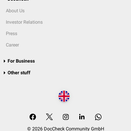
About Us
Investor Relations
Press
Career
For Business
Other stuff
© 2026 DocCheck Community GmbH