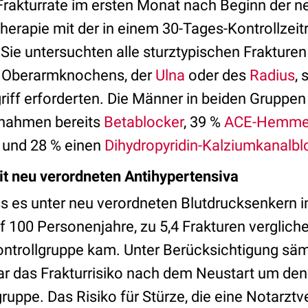
Frakturrate im ersten Monat nach Beginn der n
herapie mit der in einem 30-Tages-Kontrollzei
Sie untersuchten alle sturztypischen Frakturen
s Oberarmknochens, der
Ulna
oder des
Radius
, 
riff erforderten. Die Männer in beiden Gruppen
% nahmen bereits
Betablocker
, 39 %
ACE-Hemme
und 28 % einen
Dihydropyridin-Kalziumkanalbl
t neu verordneten Antihypertensiva
ass es unter neu verordneten Blutdrucksenkern 
 100 Personenjahre, zu 5,4 Frakturen vergliche
Kontrollgruppe kam. Unter Berücksichtigung säm
ar das Frakturrisiko nach dem Neustart um den
lgruppe. Das Risiko für Stürze, die eine Notarzt