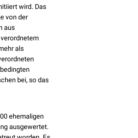
tiiert wird. Das
e von der
n aus
u verordnetem
mehr als
verordneten
lbedingten
chen bei, so das
000 ehemaligen
ung ausgewertet.
etreut worden. Es