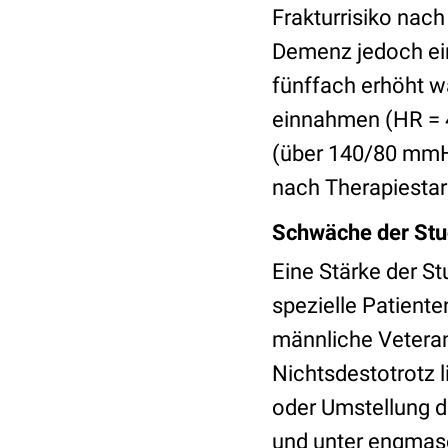
Frakturrisiko nach
Demenz jedoch ein 
fünffach erhöht w
einnahmen (HR = 4
(über 140/80 mmHg
nach Therapiestar
Schwäche der Stud
Eine Stärke der St
spezielle Patiente
männliche Veteran
Nichtsdestotrotz l
oder Umstellung d
und unter engmasch