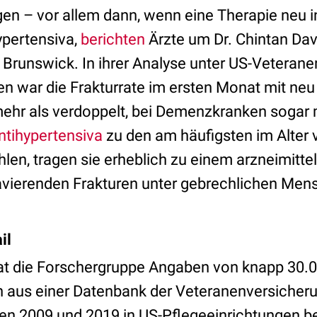
en – vor allem dann, wenn eine Therapie neu ini
hypertensiva,
berichten
Ärzte um Dr. Chintan Dav
 Brunswick. In ihrer Analyse unter US-Veterane
en war die Frakturrate im ersten Monat mit ne
ehr als verdoppelt, bei Demenzkranken sogar 
ntihypertensiva
zu den am häufigsten im Alter 
en, tragen sie erheblich zu einem arzneimitte
ravierenden Frakturen unter gebrechlichen Mens
il
hat die Forschergruppe Angaben von knapp 30.
n aus einer Datenbank der Veteranenversicher
en 2009 und 2019 in US-Pflegeeinrichtungen b