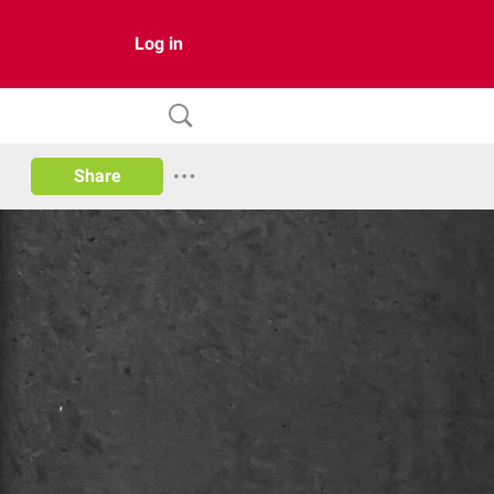
Log in
Share