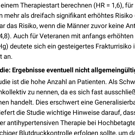
 einem Therapiestart berechnen (HR = 1,6), für
mehr als dreifach signifikant erhöhtes Risiko
ar das Risiko, wenn die Männer zuvor keine An
,8). Auch für Veteranen mit anfangs erhöhten
) deutete sich ein gesteigertes Frakturrisiko
t an.
ie: Ergebnisse eventuell nicht allgemeingülti
udie ist die hohe Anzahl an Patienten. Als Sch
nkollektiv zu nennen, da es sich fast ausschlie
en handelt. Dies erschwert eine Generalisierba
iefert die Studie wichtige Hinweise darauf, das
er antihypertensiven Therapie bei Hochbetagt
iger Blutdruckkontrolle erfolgen sollte, um da