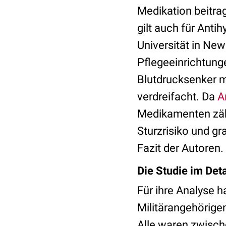
Medikation beitrag
gilt auch für Anti
Universität in New
Pflegeeinrichtung
Blutdrucksenker m
verdreifacht. Da
A
Medikamenten zähl
Sturzrisiko und g
Fazit der Autoren.
Die Studie im Deta
Für ihre Analyse 
Militärangehörige
Alle waren zwisch