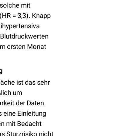
 solche mit
 (HR = 3,3). Knapp
tihypertensiva
 Blutdruckwerten
 im ersten Monat
g
wäche ist das sehr
ßlich um
rkeit der Daten.
s eine Einleitung
en mit Bedacht
s Sturzrisiko nicht