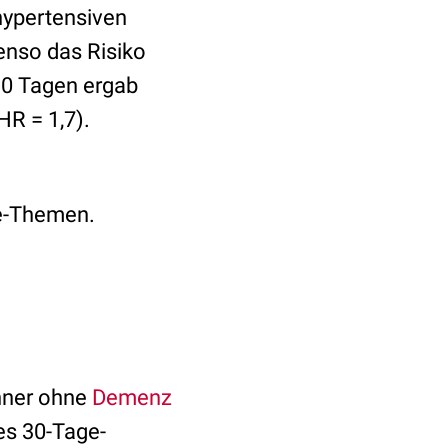
hypertensiven
enso das Risiko
90 Tagen ergab
HR = 1,7).
ie-Themen.
nner ohne
Demenz
tes 30-Tage-