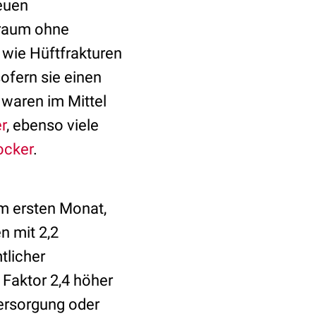
euen
traum ohne
 wie Hüftfrakturen
sofern sie einen
 waren im Mittel
r
, ebenso viele
ocker
.
im ersten Monat,
n mit 2,2
tlicher
 Faktor 2,4 höher
versorgung oder