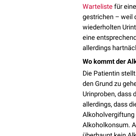
Warteliste
für eine
gestrichen – weil 
wiederholten Urint
eine entsprechende
allerdings hartnäc
Wo kommt der Alk
Die Patientin stel
den Grund zu gehe
Urinproben, dass d
allerdings, dass d
Alkoholvergiftung 
Alkoholkonsum. Als
überhaupt kein Alk