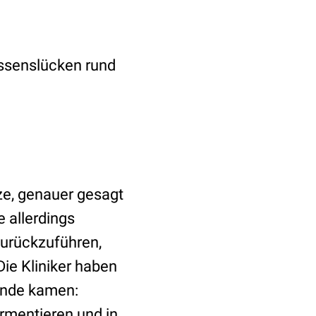
issenslücken rund
ze, genauer gesagt
e allerdings
zurückzuführen,
Die Kliniker haben
ande kamen:
ermentieren und in