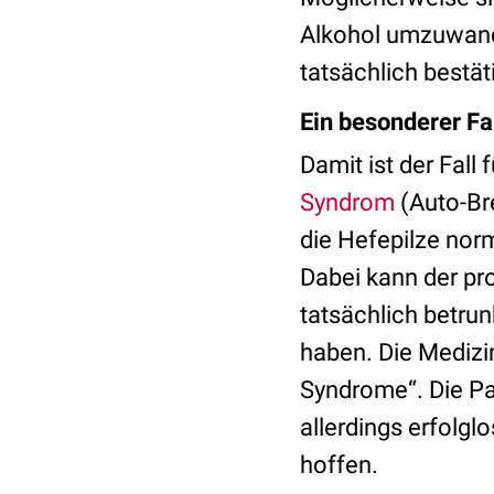
Alkohol umzuwand
tatsächlich bestät
Ein besonderer Fa
Damit ist der Fall
Syndrom
(Auto-B
die Hefepilze nor
Dabei kann der pr
tatsächlich betru
haben. Die Medizi
Syndrome
“.
Die Pa
allerdings erfolgl
hoffen.