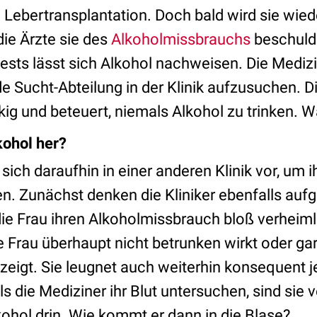
 Lebertransplantation. Doch bald wird sie wied
die Ärzte sie des
Alkoholmissbrauchs
beschuldi
ests lässt sich Alkohol nachweisen. Die Medizi
 Sucht-Abteilung in der Klinik aufzusuchen. Di
kig und beteuert, niemals Alkohol zu trinken. Wa
ohol her?
lt sich daraufhin in einer anderen Klinik vor, um
n. Zunächst denken die Kliniker ebenfalls aufg
ie Frau ihren Alkoholmissbrauch bloß verheiml
ie Frau überhaupt nicht betrunken wirkt oder g
zeigt. Sie leugnet auch weiterhin konsequent j
 die Mediziner ihr Blut untersuchen, sind sie ve
ohol drin. Wie kommt er dann in die Blase?