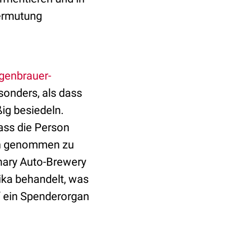
ermutung
genbrauer-
esonders, als dass
ig besiedeln.
ass die Person
ich genommen zu
inary Auto-Brewery
ika behandelt, was
uf ein Spenderorgan