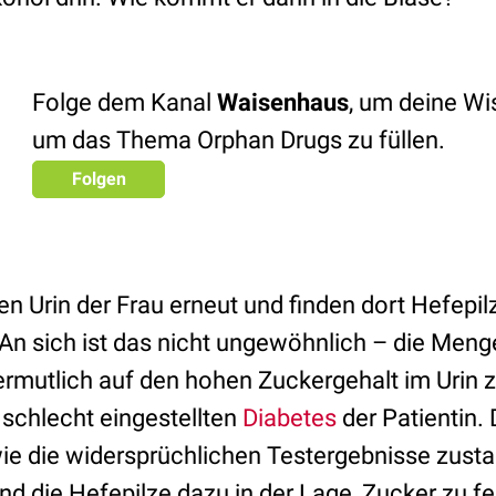
Folge dem Kanal
Waisenhaus
, um deine W
um das Thema Orphan Drugs zu füllen.
Folgen
n Urin der Frau erneut und finden dort Hefepil
 An sich ist das nicht ungewöhnlich – die Meng
vermutlich auf den hohen Zuckergehalt im Urin 
 schlecht eingestellten
Diabetes
der Patientin. 
ie die widersprüchlichen Testergebnisse zust
d die Hefepilze dazu in der Lage, Zucker zu f