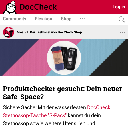
Log in
Community
Flexikon
Shop
Area 51. Der Testkanal von DocCheck Shop
Produktchecker gesucht: Dein neuer
Safe-Space?
Sichere Sache: Mit der wasserfesten
DocCheck
Stethoskop-Tasche ''S-Pack''
kannst du dein
Stethoskop sowie weitere Utensilien und