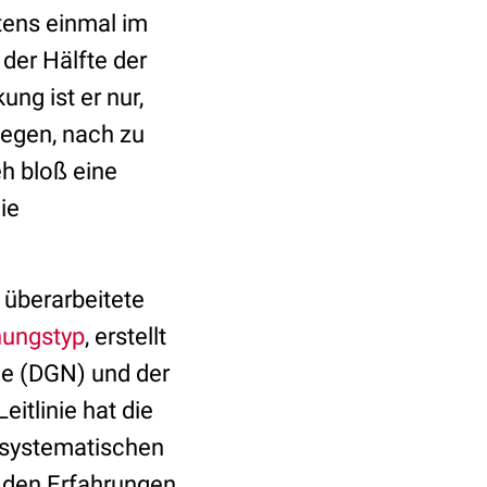
ens einmal im
der Hälfte der
ung ist er nur,
gegen, nach zu
h bloß eine
ie
 überarbeitete
nungstyp
, erstellt
ie (DGN) und der
itlinie hat die
r systematischen
f den Erfahrungen