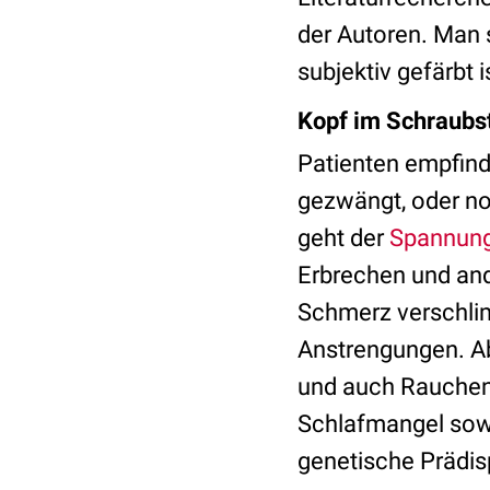
der Autoren. Man s
subjektiv gefärbt i
Kopf im Schraubs
Patienten empfind
gezwängt, oder no
geht der
Spannun
Erbrechen und and
Schmerz verschlim
Anstrengungen. A
und auch Rauchen 
Schlafmangel sowi
genetische Prädis