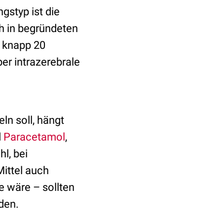
styp ist die
ch in begründeten
t knapp 20
r intrazerebrale
n soll, hängt
d
Paracetamol
,
l, bei
ittel auch
 wäre – sollten
rden.