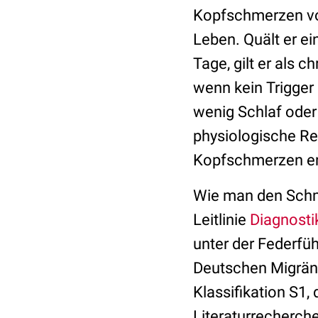
Kopfschmerzen vo
Leben. Quält er e
Tage, gilt er als c
wenn kein Trigger
wenig Schlaf oder
physiologische Rea
Kopfschmerzen ents
Wie man den Schme
Leitlinie
Diagnost
unter der Federfü
Deutschen Migräne
Klassifikation S1
Literaturrecherch