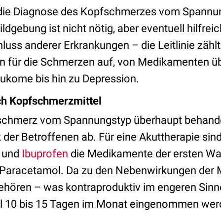
die Diagnose des Kopfschmerzes vom Spannung
dgebung ist nicht nötig, aber eventuell hilfrei
luss anderer Erkrankungen – die Leitlinie zähl
 für die Schmerzen auf, von Medikamenten übe
ukome bis hin zu Depression.
h Kopfschmerzmittel
chmerz vom Spannungstyp überhaupt behandel
der Betroffenen ab. Für eine Akuttherapie sin
und
Ibuprofen
die Medikamente der ersten Wah
Paracetamol. Da zu den Nebenwirkungen der M
ören – was kontraproduktiv im engeren Sinne
al 10 bis 15 Tagen im Monat eingenommen we