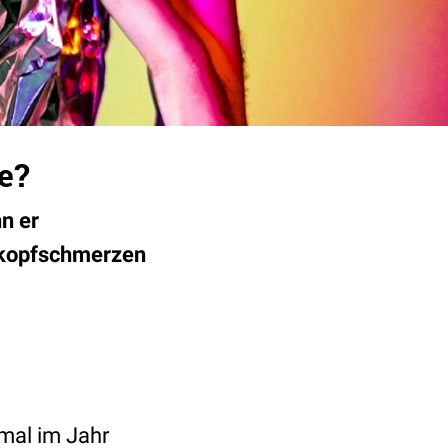
e?
n er
skopfschmerzen
mal im Jahr