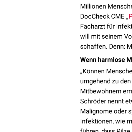
Millionen Mensche
DocCheck CME „
P
Facharzt für Infek
will mit seinem V
schaffen. Denn: Mi
Wenn harmlose Mi
„Können Menschen 
umgehend zu den 
Mitbewohnern ermö
Schröder nennt e
Malignome oder 
Infektionen, wie m
führen, dass Pilze