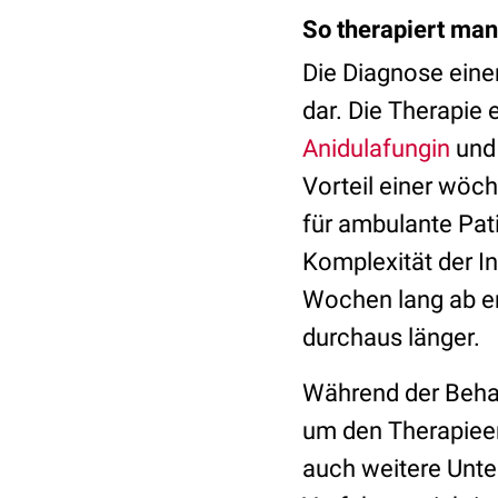
So therapiert man
Die Diagnose einer
dar. Die Therapie
Anidulafungin
un
Vorteil einer wöc
für ambulante Pati
Komplexität der I
Wochen lang ab er
durchaus länger.
Während der Behan
um den Therapieer
auch weitere Unte