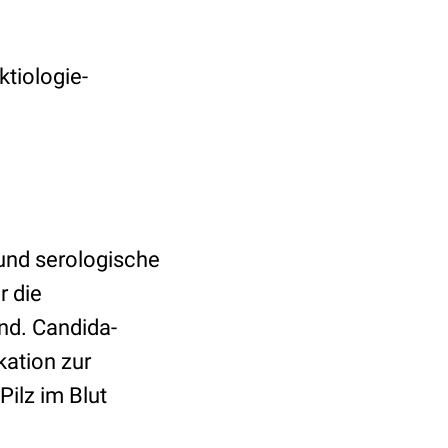
ktiologie-
nd serologische
r die
nd. Candida-
kation zur
ilz im Blut