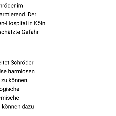
hröder im
alarmierend. Der
en-Hospital in Köln
rschätzte Gefahr
itet Schröder
ise harmlosen
n zu können.
logische
temische
en können dazu