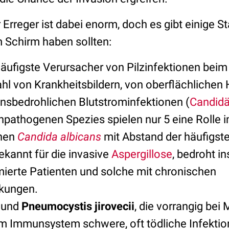
 Erreger ist dabei enorm, doch es gibt einige St
 Schirm haben sollten:
 häufigste Verursacher von Pilzinfektionen bei
ahl von Krankheitsbildern, von oberflächlichen
bensbedrohlichen Blutstrominfektionen (
Candid
pathogenen Spezies spielen nur 5 eine Rolle i
enen
Candida albicans
mit Abstand der häufigste 
bekannt für die invasive
Aspergillose
, bedroht i
erte Patienten und solche mit chronischen
kungen.
und
Pneumocystis jirovecii
, die vorrangig bei
 Immunsystem schwere, oft tödliche Infektio