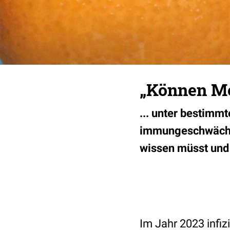
„Können M
... unter bestimm
immungeschwächte
wissen müsst und w
Im Jahr 2023 infiz