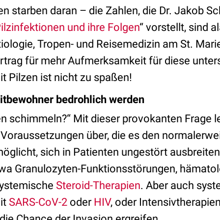
n starben daran – die Zahlen, die Dr. Jakob Sc
ilzinfektionen und ihre Folgen
“ vorstellt, sind 
tiologie, Tropen- und Reisemedizin am St. Mari
ortrag für mehr Aufmerksamkeit für diese unte
t Pilzen ist nicht zu spaßen!
tbewohner bedrohlich werden
schimmeln?“ Mit dieser provokanten Frage le
Voraussetzungen über, die es den normalerwe
glicht, sich in Patienten ungestört ausbreite
twa Granulozyten-Funktionsstörungen, hämato
systemische
Steroid-Therapien
. Aber auch sys
it
SARS-CoV-2
oder
HIV
, oder Intensivtherapi
 die Chance der Invasion ergreifen.