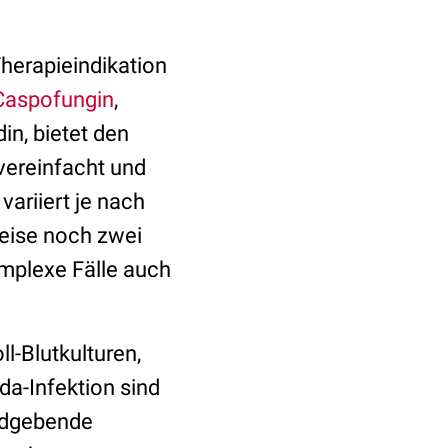
Therapieindikation
Caspofungin
,
in, bietet den
vereinfacht und
variiert je nach
weise noch zwei
omplexe Fälle auch
l-Blutkulturen,
da-Infektion sind
ildgebende