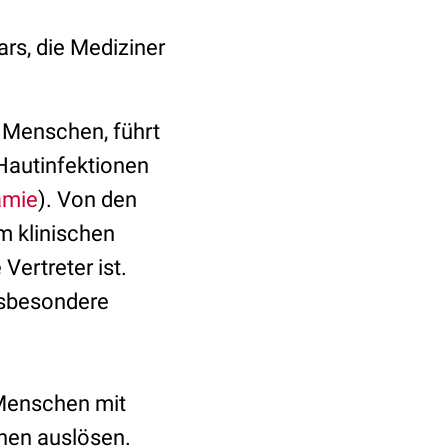
ars, die Mediziner
m Menschen, führt
 Hautinfektionen
ämie
). Von den
m klinischen
Vertreter ist.
nsbesondere
 Menschen mit
nen auslösen.