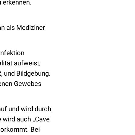
u erkennen.
n als Mediziner
infektion
lität aufweist,
R, und Bildgebung.
llenen Gewebes
 auf und wird durch
e wird auch „Cave
 vorkommt. Bei