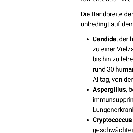
Die Bandbreite der
unbedingt auf dem
Candida
, der
zu einer Vielz
bis hin zu le
rund 30 human
Alltag, von d
Aspergillus
, 
immunsupprimi
Lungenerkran
Cryptococcus
geschwächtem