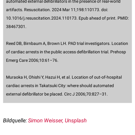
automated external defibrillators in the presence of real-world
artifacts. Resuscitation. 2024 Mar 11;198:110173. doi:
10.1016/j.resuscitation.2024.110173. Epub ahead of print. PMID:
38467301.
Reed DB, Birnbaum A, Brown LH. PAD trial investigators. Location
of cardiac arrests in the public access defibrillation trial. Prehosp
Emerg Care 2006;10:61–76.
Muraoka H, Ohishi Y, Hazui H, et al. Location of out-of-hospital
cardiac arrests in Takatsuki City: where should automated
external defibrillator be placed. Circ J 2006;70:827–31.
Bildquelle:
Simon Weisser, Unsplash