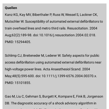
Quellen
Kanz KG, Kay MV, Biberthaler P, Russ W, Wessel S, Lackner CK,
Mutschler W. Susceptibility of automated external defibrillators to
train overhead lines and metro third rails. Resuscitation. 2004
Aug;62(2):189-98. doi: 10.1016/j.resuscitation.2004.02.018.
PMID: 15294405.
Schlimp CJ, Breiteneder M, Lederer W. Safety aspects for public
access defibrillation using automated external defibrillators near
high-voltage power lines. Acta Anaesthesiol Scand. 2004
May;48(5):595-600. doi: 10.1111/j.1399-6576.2004.00370.x.
PMID: 15101855.
Gao M, Liu C, Gehman S, Burgett K, Kompare E, Fink B, Jorgenson
DB. The diagnostic accuracy of a shock advisory algorithm in