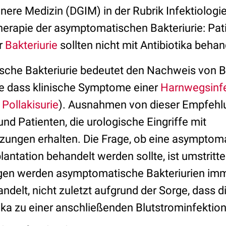
nnere Medizin (DGIM) in der Rubrik Infektiologie
erapie der asymptomatischen Bakteriurie: Pat
r
Bakteriurie
sollten nicht mit Antibiotika beha
che Bakteriurie bedeutet den Nachweis von Ba
hne dass klinische Symptome einer
Harnwegsinfe
r
Pollakisurie
). Ausnahmen von dieser Empfehlun
d Patienten, die urologische Eingriffe mit
zungen erhalten. Die Frage, ob eine asymptoma
antation behandelt werden sollte, ist umstritte
gen werden asymptomatische Bakteriurien imm
andelt, nicht zuletzt aufgrund der Sorge, dass 
ika zu einer anschließenden Blutstrominfektio