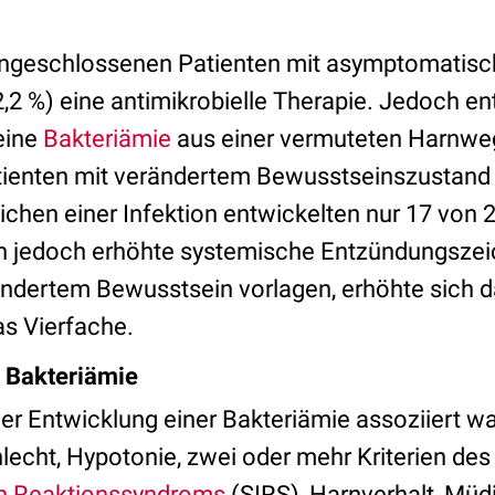
ngeschlossenen Patienten mit asymptomatisch
2,2 %) eine antimikrobielle Therapie. Jedoch e
eine
Bakteriämie
aus einer vermuteten Harnweg
tienten mit verändertem Bewusstseinszustand
chen einer Infektion entwickelten nur 17 von 2
n jedoch erhöhte systemische Entzündungszei
ändertem Bewusstsein vorlagen, erhöhte sich da
s Vierfache.
 Bakteriämie
der Entwicklung einer Bakteriämie assoziiert w
echt, Hypotonie, zwei oder mehr Kriterien de
n Reaktionssyndroms
(SIRS), Harnverhalt, Müdi