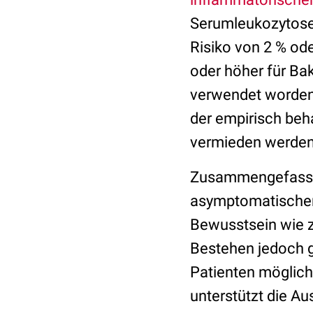
Serumleukozytose 
Risiko von 2 % ode
oder höher für Ba
verwendet worden w
der empirisch beh
vermieden werden
Zusammengefasst k
asymptomatischer 
Bewusstsein wie z.
Bestehen jedoch g
Patienten mögliche
unterstützt die Au