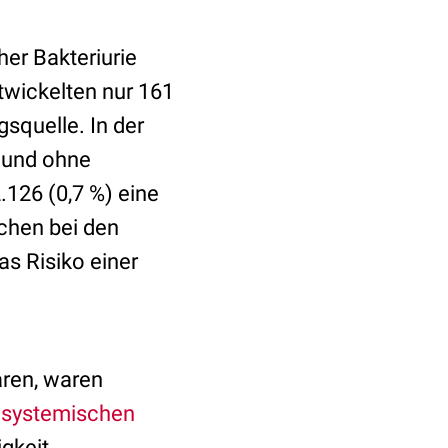
er Bakteriurie
ntwickelten nur 161
squelle. In der
 und ohne
.126 (0,7 %) eine
chen bei den
s Risiko einer
aren, waren
s
systemischen
gkeit,