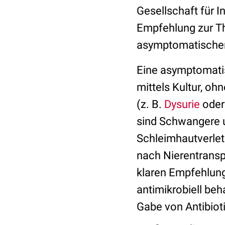
Gesellschaft für I
Empfehlung zur Th
asymptomatische
Eine asymptomatis
mittels Kultur, o
(z. B.
Dysurie
ode
sind Schwangere un
Schleimhautverlet
nach Nierentranspl
klaren Empfehlun
antimikrobiell beh
Gabe von Antibiot