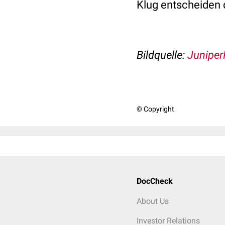
Klug entscheiden 
Bildquelle:
Juniper
© Copyright
DocCheck
About Us
Investor Relations