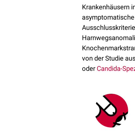
Krankenhäusern in
asymptomatische B
Ausschlusskriteri
Harnwegsanomalie
Knochenmarkstran
von der Studie aus
oder
Candida-Spe