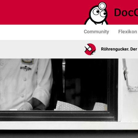
Community
Flexikon
Röhrengucker. Der