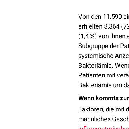
Von den 11.590 ei
erhielten 8.364 (7
(1,4 %) von ihnen 
Subgruppe der Pa
systemische Anzei
Bakteriämie. Wen
Patienten mit ver
Bakteriämie um da
Wann kommts zur
Faktoren, die mit 
männliches Geschl
inflammatorische