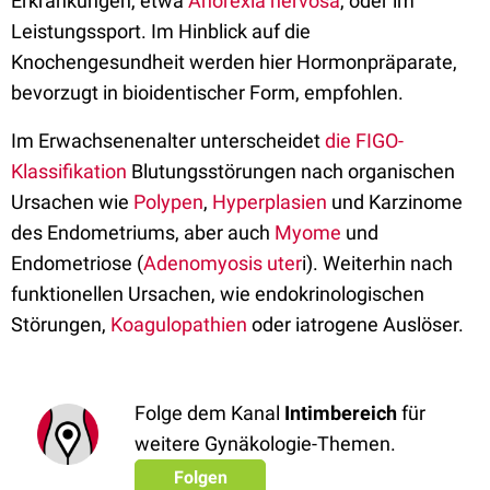
Erkrankungen, etwa
Anorexia nervosa
, oder im
Leistungssport. Im Hinblick auf die
Knochengesundheit werden hier Hormonpräparate,
bevorzugt in bioidentischer Form, empfohlen.
Im
Erwachsenenalter unterscheidet
die FIGO-
Klassifikation
Blutungsstörungen nach organischen
Ursachen wie
Polypen
,
Hyperplasien
und Karzinome
des Endometriums, aber auch
Myome
und
Endometriose (
Adenomyosis uter
i). Weiterhin nach
funktionellen Ursachen, wie endokrinologischen
Störungen,
Koagulopathien
oder iatrogene Auslöser.
Folge dem Kanal
Intimbereich
für
weitere Gynäkologie-Themen.
Folgen