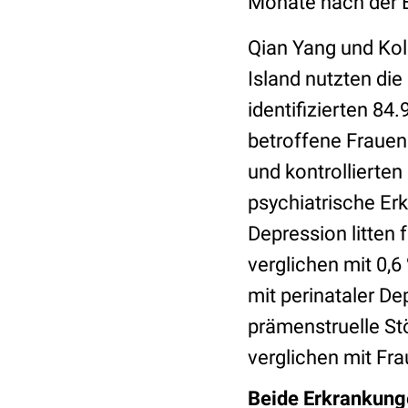
Monate nach der 
Qian Yang und Kol
Island nutzten di
identifizierten 84
betroffene Frauen.
und kontrollierte
psychiatrische Er
Depression litten
verglichen mit 0,6
mit perinataler D
prämenstruelle St
verglichen mit Fra
Beide Erkrankun