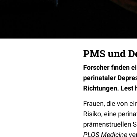
PMS und De
Forscher finden 
perinataler Depre
Richtungen. Lest 
Frauen, die von e
Risiko, eine perin
prämenstruellen S
PLOS Medicine
ver