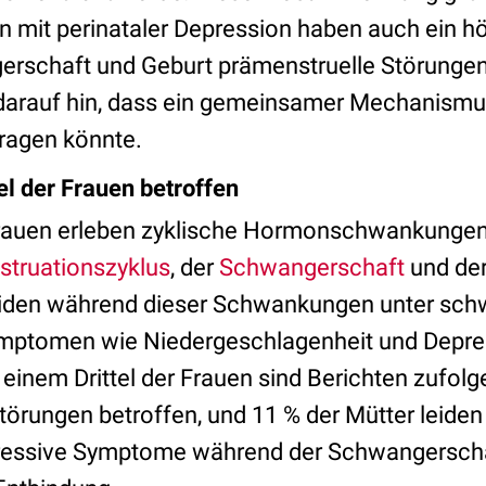
n mit perinataler Depression haben auch ein hö
rschaft und Geburt prämenstruelle Störungen
 darauf hin, dass ein gemeinsamer Mechanismu
ragen könnte.
el der Frauen betroffen
rauen erleben zyklische Hormonschwankungen
truationszyklus
, der
Schwangerschaft
und de
iden während dieser Schwankungen unter sch
mptomen wie Niedergeschlagenheit und Depre
einem Drittel der Frauen sind Berichten zufolg
örungen betroffen, und 11 % der Mütter leiden 
ressive Symptome während der Schwangerschaf