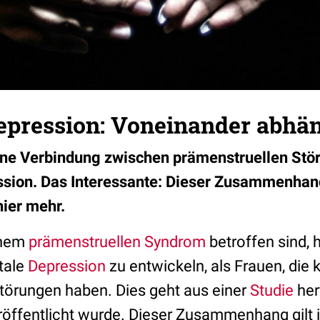
pression: Voneinander abhä
eine Verbindung zwischen prämenstruellen Stö
ssion. Das Interessante: Dieser Zusammenhang 
hier mehr.
inem
prämenstruellen Syndrom
betroffen sind, 
atale
Depression
zu entwickeln, als Frauen, die 
törungen haben. Dies geht aus einer
Studie
herv
öffentlicht wurde. Dieser Zusammenhang gilt i