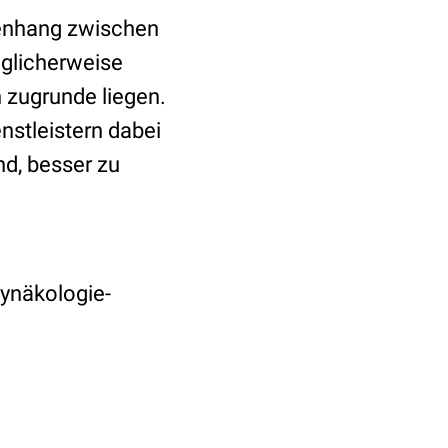
enhang zwischen
öglicherweise
zugrunde liegen.
stleistern dabei
nd, besser zu
Gynäkologie-