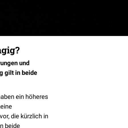
ngig?
rungen und
gilt in beide
haben ein höheres
keine
or, die kürzlich in
n beide