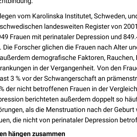
Entbindung.
legen vom Karolinska Institutet, Schweden, und
e schwedischen landesweiten Register von 200
.949 Frauen mit perinataler Depression und 849.
 Die Forscher glichen die Frauen nach Alter un
n außerdem demografische Faktoren, Rauchen, B
krankungen in der Vergangenheit. Von den Fraue
 fast 3 % vor der Schwangerschaft an prämenstr
 % der nicht betroffenen Frauen in der Verglei
epression berichteten außerdem doppelt so häuf
örungen, als die Menstruation nach der Geburt 
uen, die nicht von perinataler Depression betro
gen hängen zusammen