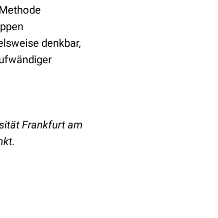
e Methode
ruppen
ielsweise denkbar,
aufwändiger
sität Frankfurt am
nkt.