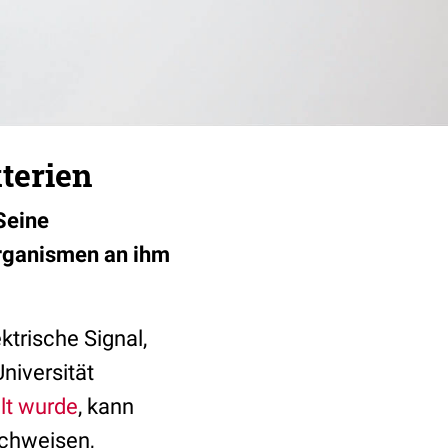
kterien
Seine
organismen an ihm
ktrische Signal,
niversität
lt wurde
, kann
achweisen,