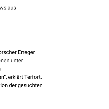
ews aus
Forscher Erreger
onen unter
n
, erklärt Terfort.
tion der gesuchten