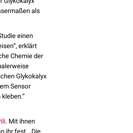
r Glykokalyx
issermaßen als
Studie einen
sen“, erklärt
sche Chemie der
malerweise
lichen Glykokalyx
 dem Sensor
kleben.“
ili
. Mit ihnen
 ihr fest. „Die