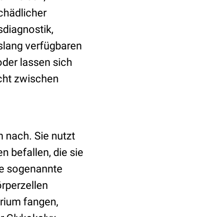
chädlicher
sdiagnostik,
islang verfügbaren
oder lassen sich
cht zwischen
 nach. Sie nutzt
 befallen, die sie
se sogenannte
örperzellen
rium fangen,