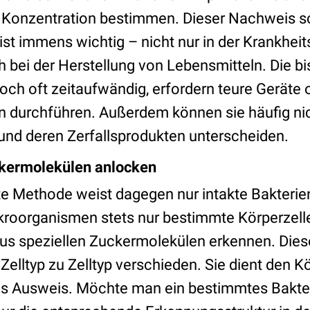
 Konzentration bestimmen. Dieser Nachweis s
st immens wichtig – nicht nur in der Krankheit
 bei der Herstellung von Lebensmitteln. Die b
och oft zeitaufwändig, erfordern teure Geräte 
n durchführen. Außerdem können sie häufig ni
 und deren Zerfallsprodukten unterscheiden.
ckermolekülen anlocken
te Methode weist dagegen nur intakte Bakterien
kroorganismen stets nur bestimmte Körperzellen
 aus speziellen Zuckermolekülen erkennen. Die
 Zelltyp zu Zelltyp verschieden. Sie dient den K
s Ausweis. Möchte man ein bestimmtes Bakte