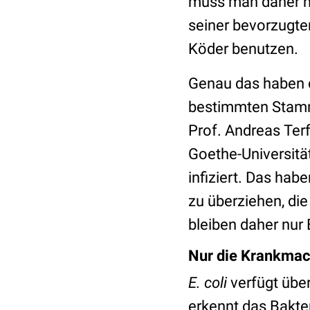
muss man daher nu
seiner bevorzugte
Köder benutzen.
Genau das haben d
bestimmten Stam
Prof. Andreas Ter
Goethe-Universitä
infiziert. Das hab
zu überziehen, die
bleiben daher nu
Nur die Krankmach
E. coli
verfügt übe
erkennt das Bakter