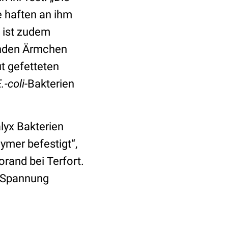
e haften an ihm
x ist zudem
enden Ärmchen
ut gefetteten
.-coli
-Bakterien
lyx Bakterien
ymer befestigt“,
orand bei Terfort.
n Spannung