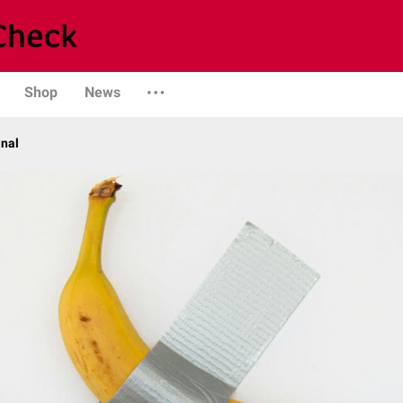
Shop
News
anal