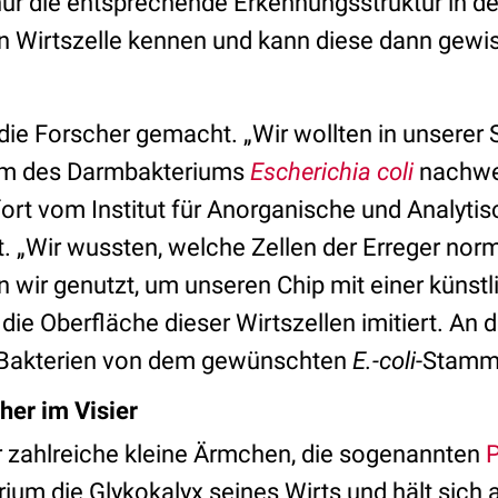
r die entsprechende Erkennungsstruktur in de
n Wirtszelle kennen und kann diese dann gew
ie Forscher gemacht. „Wir wollten in unserer 
m des Darmbakteriums
Escherichia coli
nachwei
fort vom Institut für Anorganische und Analyti
t. „Wir wussten, welche Zellen der Erreger nor
en wir genutzt, um unseren Chip mit einer künst
 die Oberfläche dieser Wirtszellen imitiert. An
r Bakterien von dem gewünschten
E.-coli
-Stamm 
er im Visier
r zahlreiche kleine Ärmchen, die sogenannten
P
ium die Glykokalyx seines Wirts und hält sich an