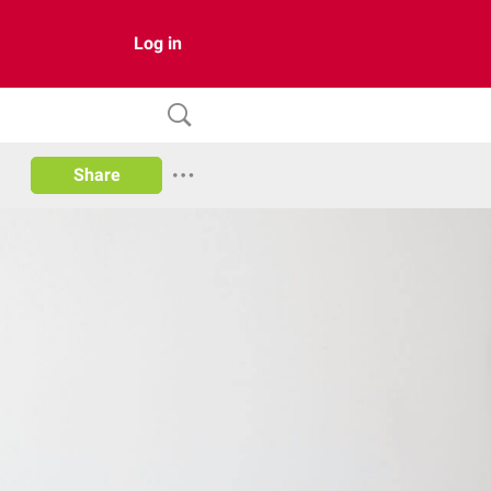
Log in
Share