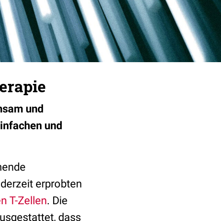
erapie
ühsam und
einfachen und
chende
derzeit erprobten
n T-Zellen
. Die
usgestattet, dass