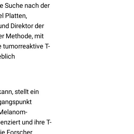
die Suche nach der
l Platten,
nd Direktor der
er Methode, mit
 tumorreaktive T-
eblich
nn, stellt ein
sgangspunkt
s Melanom-
nziert und ihre T-
die Forscher