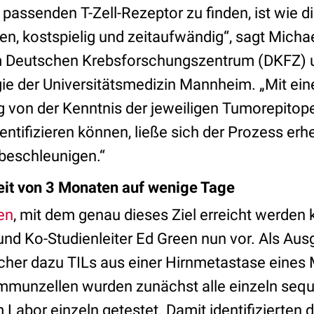
 passenden T-Zell-Rezeptor zu finden, ist wie 
n, kostspielig und zeitaufwändig“, sagt Michae
im Deutschen Krebsforschungszentrum (DKFZ) u
gie der Universitätsmedizin Mannheim. „Mit ein
g von der Kenntnis der jeweiligen Tumorepitope
entifizieren können, ließe sich der Prozess erh
beschleunigen.“
eit von 3 Monaten auf wenige Tage
en
, mit dem genau dieses Ziel erreicht werden ka
nd Ko-Studienleiter Ed Green nun vor. Als Au
rscher dazu TILs aus einer Hirnmetastase eine
Immunzellen wurden zunächst alle einzeln seque
 Labor einzeln getestet. Damit identifizierten 