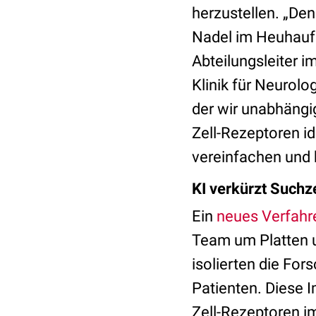
herzustellen. „Den
Nadel im Heuhaufe
Abteilungsleiter 
Klinik für Neurolo
der wir unabhängi
Zell-Rezeptoren id
vereinfachen und 
KI verkürzt Suchz
Ein
neues Verfahr
Team um Platten u
isolierten die Fo
Patienten. Diese 
Zell-Rezeptoren im