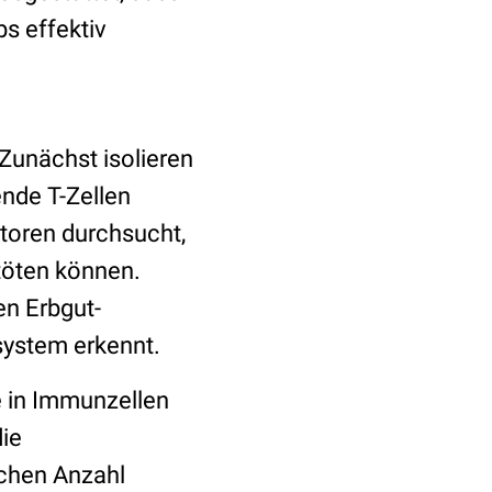
s effektiv
 Zunächst isolieren
nde T-Zellen
ptoren durchsucht,
töten können.
en Erbgut-
system erkennt.
e in Immunzellen
die
ichen Anzahl