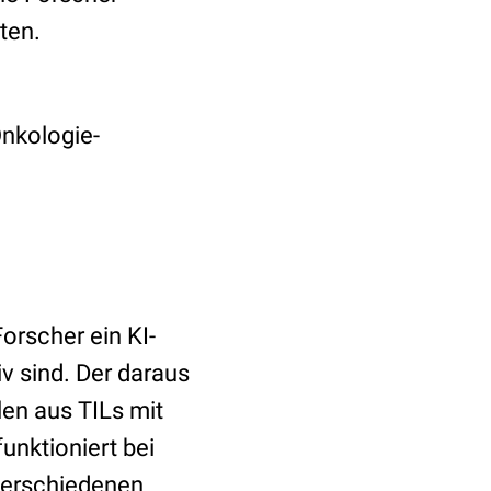
ten.
Onkologie-
orscher ein KI-
v sind. Der daraus
len aus TILs mit
unktioniert bei
verschiedenen