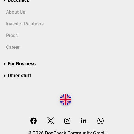
DocCheck
About Us
Investor Relations
Press
Career
For Business
Other stuff
© 2026 DocCheck Community GmbH