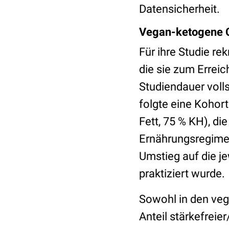
Datensicherheit.
Vegan-ketogene C
Für ihre Studie r
die sie zum Erreic
Studiendauer voll
folgte eine Kohor
Fett, 75 % KH), di
Ernährungsregime
Umstieg auf die j
praktiziert wurde.
Sowohl in den veg
Anteil stärkefrei