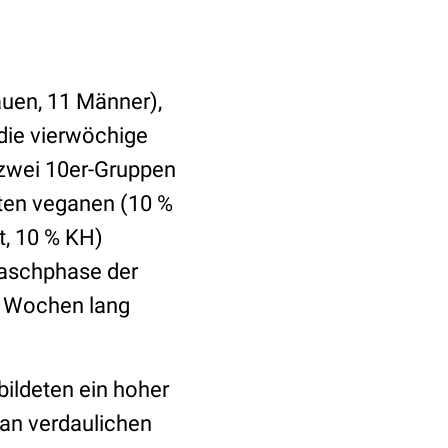
auen, 11 Männer),
 die vierwöchige
 zwei 10er-Gruppen
ten veganen (10 %
t, 10 % KH)
waschphase der
ei Wochen lang
ildeten ein hoher
an verdaulichen