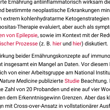
erte Ernährung antiinflammatorisch wirksam die
nd bestimmte neoplastische Erkrankungen min
 extrem kohlenhydratarme Ketogenstrategie
ipositas-Therapie evaluiert, aber auch als sym
n von Epilepsie
, sowie im Kontext mit der Red
ischer Prozesse
(z. B.
hier
und
hier
) diskutiert.
Wirkung beider Ernährungskonzepte auf immun
t insgesamt ein Mangel an Daten. Vor diesem 
lich von einer Arbeitsgruppe am National Instit
Nature Medicine
publizierte
Studie
Beachtung. 
ge Zahl von 20 Probanden und eine auf vier W
en dem Erkenntnisgewinn Grenzen. Aber das kl
n mit Cross-over-Ansatz in vollstationärer Aus