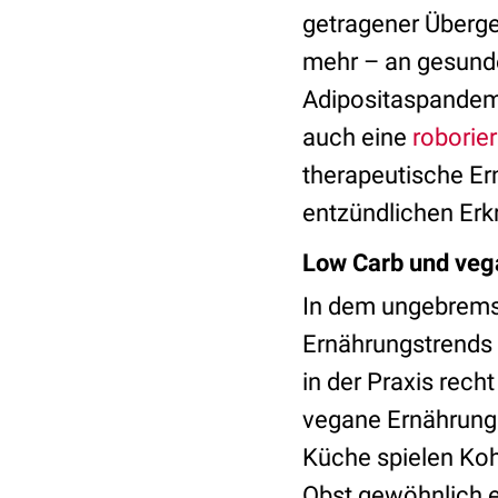
getragener Überge
mehr – an gesunde
Adipositaspandemi
auch eine
roborie
therapeutische Er
entzündlichen Erk
Low Carb und veg
In dem ungebremst
Ernährungstrends 
in der Praxis rech
vegane Ernährung 
Küche spielen Koh
Obst gewöhnlich e