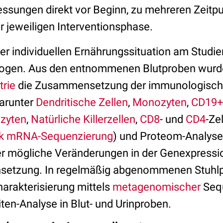
ssungen direkt vor Beginn, zu mehreren Zeitp
 jeweiligen Interventionsphase.
r individuellen Ernährungssituation am Studien
bogen. Aus den entnommenen Blutproben wurd
rie
die Zusammensetzung der immunologisch 
darunter
Dendritische Zellen
,
Monozyten
,
CD19+
ozyten
,
Natürliche Killerzellen
,
CD8
- und
CD4
-Ze
lk mRNA-Sequenzierung
) und Proteom-Analysen
r mögliche Veränderungen in der Genexpressi
etzung. In regelmäßig abgenommenen Stuhlp
arakterisierung mittels
metagenomischer
Sequ
ten-Analyse in Blut- und Urinproben.