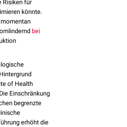
 Risiken für
imieren könnte.
n momentan
ptomlindernd
bei
uktion
ologische
Hintergrund
ute of Health
Die Einschränkung
ochen begrenzte
inische
führung erhöht die