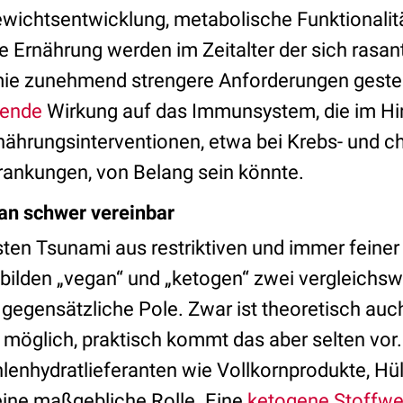
wichtsentwicklung, metabolische Funktionalitä
 Ernährung werden im Zeitalter der sich rasan
e zunehmend strengere Anforderungen gestellt
rende
Wirkung auf das Immunsystem, die im Hin
nährungsinterventionen, etwa bei Krebs- und c
rankungen, von Belang sein könnte.
an schwer vereinbar
en Tsunami aus restriktiven und immer feiner 
bilden „vegan“ und „ketogen“ zwei vergleichswe
t gegensätzliche Pole. Zwar ist theoretisch auc
möglich, praktisch kommt das aber selten vor.
lenhydratlieferanten wie Vollkornprodukte, Hü
ine maßgebliche Rolle. Eine
ketogene Stoffwe