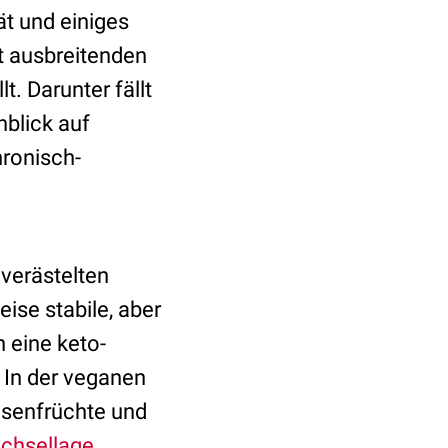
t und einiges
t ausbreitenden
. Darunter fällt
blick auf
hronisch-
verästelten
ise stabile, aber
h eine keto-
 In der veganen
lsenfrüchte und
chsellage