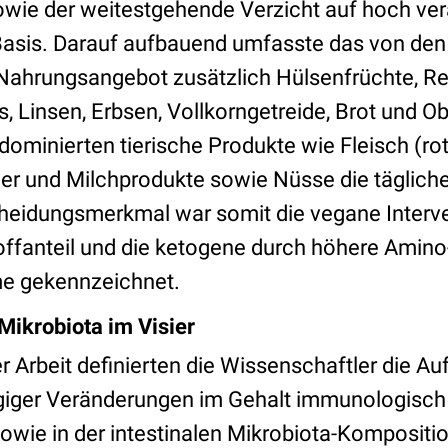
wie der weitestgehende Verzicht auf hoch ver
Basis. Darauf aufbauend umfasste das von den
Nahrungsangebot zusätzlich Hülsenfrüchte, Re
, Linsen, Erbsen, Vollkorngetreide, Brot und O
ominierten tierische Produkte wie Fleisch (ro
Eier und Milchprodukte sowie Nüsse die täglich
heidungsmerkmal war somit die vegane Interve
offanteil und die ketogene durch höhere Amino
e gekennzeichnet.
ikrobiota im Visier
r Arbeit definierten die Wissenschaftler die A
iger Veränderungen im Gehalt immunologisch 
sowie in der intestinalen Mikrobiota-Kompositi