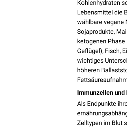
Kohlenhydraten so
Lebensmittel die 
wählbare vegane 
Sojaprodukte, Mais
ketogenen Phase d
Geflügel), Fisch, 
wichtiges Untersc
höheren Ballastst
Fettsäureaufnahm
Immunzellen und M
Als Endpunkte ihre
ernährungsabhäng
Zelltypen im Blut 