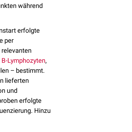
unkten während
start erfolgte
e per
relevanten
 B-Lymphozyten
,
llen – bestimmt.
 lieferten
on und
roben erfolgte
enzierung. Hinzu