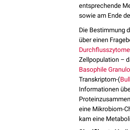
entsprechende Me
sowie am Ende der
Die Bestimmung de
über einen Frage
Durchflusszytomet
Zellpopulation – 
Basophile Granul
Transkriptom-(
Bu
Informationen übe
Proteinzusammens
eine Mikrobiom-Ch
kam eine Metaboli