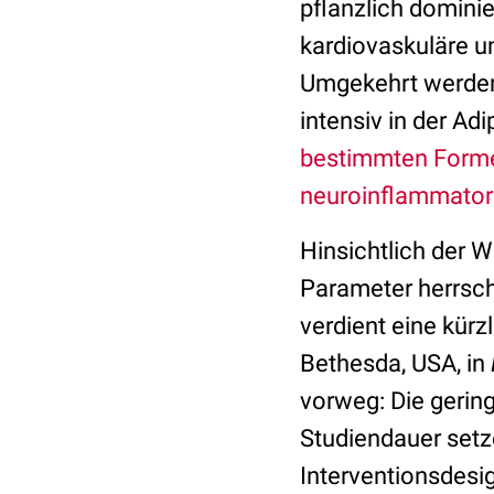
pflanzlich domini
kardiovaskuläre u
Umgekehrt werden
intensiv in der Ad
bestimmten Forme
neuroinflammator
Hinsichtlich der 
Parameter herrsch
verdient eine kürz
Bethesda, USA, in
vorweg: Die gerin
Studiendauer setz
Interventionsdesig